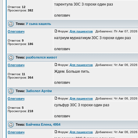
тарентула 30С 3 горохи один раз
Ответов:
12
Просмотров:
382
олегович
Тема:
У сына кашель
Олегович
Форум:
Для пациентов
Добавлено: Пт Авг 07, 2026
натриум муриатикум 30С 3 горохи один раз
Ответов:
9
Просмотров:
186
олегович
Тема:
разболелся живот
Олегович
Форум:
Для пациентов
Добавлено: Чт Авг 06, 2026
Ждем. Больше пить.
Ответов:
11
Просмотров:
364
олегович
Тема:
Заболел Артём
Олегович
Форум:
Для пациентов
Добавлено: Чт Авг 06, 2026
сульфур 30С 3 горохи один раз
Ответов:
5
Просмотров:
218
олегович
Тема:
Байчева Елена, 4954
Олегович
Форум:
Для пациентов
Добавлено: Чт Авг 06, 2026