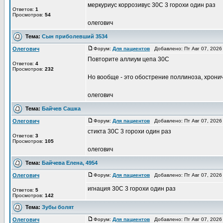
меркуриус коррозивус 30С 3 горохи один раз
Ответов:
1
Просмотров:
54
олегович
Тема:
Сын приболевший 3534
Олегович
Форум:
Для пациентов
Добавлено: Пт Авг 07, 2026
Повторите аллиум цепа 30С
Ответов:
4
Просмотров:
232
Но вообще - это обострение поллиноза, хронич
олегович
Тема:
Байчев Сашка
Олегович
Форум:
Для пациентов
Добавлено: Пт Авг 07, 2026
стикта 30С 3 горохи один раз
Ответов:
3
Просмотров:
105
олегович
Тема:
Байчева Елена, 4954
Олегович
Форум:
Для пациентов
Добавлено: Пт Авг 07, 2026
игнация 30С 3 горохи один раз
Ответов:
5
Просмотров:
142
Тема:
Зубы болят
Олегович
Форум:
Для пациентов
Добавлено: Пт Авг 07, 2026