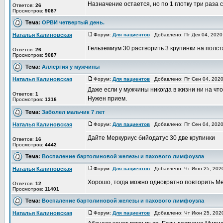
Назначение остается, но по 1 глотку три раза 
Ответов:
26
Просмотров:
9087
Тема:
ОРВИ четвертый день.
Наталья Калиновская
Форум:
Для пациентов
Добавлено: Пт Дек 04, 202
Гельземиум 30 растворить 3 крупинки на полст
Ответов:
26
Просмотров:
9087
Тема:
Аллергия у мужчины
Наталья Калиновская
Форум:
Для пациентов
Добавлено: Пт Сен 04, 202
Даже если у мужчины никогда в жизни ни на что
Ответов:
1
Нужен прием.
Просмотров:
1316
Тема:
Заболел мальчик 7 лет
Наталья Калиновская
Форум:
Для пациентов
Добавлено: Пт Сен 04, 202
Дайте Меркуриус бийодатус 30 две крупинки
Ответов:
16
Просмотров:
4442
Тема:
Воспаление бартолиновой железы и пахового лимфоузла
Наталья Калиновская
Форум:
Для пациентов
Добавлено: Чт Июн 25, 202
Хорошо, тогда можно однократно повторить Ме
Ответов:
12
Просмотров:
11401
Тема:
Воспаление бартолиновой железы и пахового лимфоузла
Наталья Калиновская
Форум:
Для пациентов
Добавлено: Чт Июн 25, 202