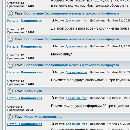
Абсцесс хочет вскрыться. Если доступна Мирист
Ответов:
12
в течение полусуток. Или Таким же образом Ге
Просмотров:
11401
Тема:
Воспаление бартолиновой железы и пахового лимфоузла
Наталья Калиновская
Форум:
Для пациентов
Добавлено: Вс Июн 21, 202
Да, повторите в растворе - 3 крупинки на полста
Ответов:
12
Просмотров:
11401
Тема:
Воспаление бартолиновой железы и пахового лимфоузла
Наталья Калиновская
Форум:
Для пациентов
Добавлено: Пт Июн 19, 202
Можно вивус
Ответов:
12
Просмотров:
11401
Тема:
Воспаление бартолиновой железы и пахового лимфоузла
Наталья Калиновская
Форум:
Для пациентов
Добавлено: Чт Июн 18, 202
Примите Меркуриус солюбилис 30 три крупинк
Ответов:
12
Просмотров:
11401
Тема:
Боль в ухе
Наталья Калиновская
Форум:
Для пациентов
Добавлено: Ср Июн 03, 202
Примите Феррум фосфорикум 30 три крупинки 
Ответов:
3
Просмотров:
2123
Тема:
Не могу выздоровить...
Наталья Калиновская
Форум:
Для пациентов
Добавлено: Пт Апр 17, 202