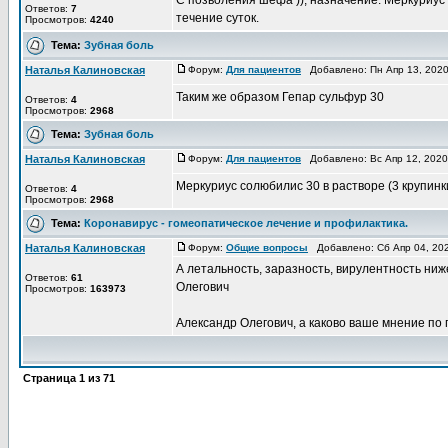
С позволения шефа )), назначение: Меркуриус 
Ответов:
7
течение суток.
Просмотров:
4240
Тема:
Зубная боль
Наталья Калиновская
Форум:
Для пациентов
Добавлено: Пн Апр 13, 202
Таким же образом Гепар сульфур 30
Ответов:
4
Просмотров:
2968
Тема:
Зубная боль
Наталья Калиновская
Форум:
Для пациентов
Добавлено: Вс Апр 12, 202
Меркуриус солюбилис 30 в растворе (3 крупинки
Ответов:
4
Просмотров:
2968
Тема:
Коронавирус - гомеопатическое лечение и профилактика.
Наталья Калиновская
Форум:
Общие вопросы
Добавлено: Сб Апр 04, 20
А летальность, заразность, вирулентность ни
Ответов:
61
Олегович
Просмотров:
163973
Александр Олегович, а каково ваше мнение по
Страница
1
из
71