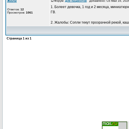
Жюли
Форум:
Для пациентов
Добавлено: Сб Май 16, 202
1. Болеет девочка, 1 год и 2 месяца, миниатюрн
Ответов:
12
ГВ.
Просмотров:
1061
2. Жалобы: Сопли текут прозрачной рекой, каше
Страница
1
из
1