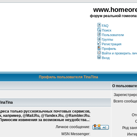
www.homeorea
форум реальной гомеопа
FAQ
Поиск
Пользователи
Группы
Регистрация
Профиль
Войти и проверить ли
Вход
Профиль пользователя TinaTina
О пользовате
Зарегистрир
Всего сообщ
inaTina
адреса только русскоязычных почтовых сервисов,
От
к, например, @Mail.Ru, @Yandex.Ru, @Rambler.Ru.
 Приносим извинения за возможные неудобства...
:
Личное сообщение:
Род зан
MSN Messenger:
Инте