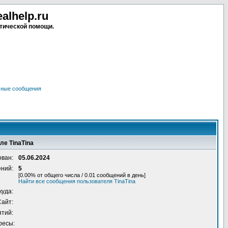
lhelp.ru
тической помощи.
чные сообщения
ле TinaTina
ован:
05.06.2024
ений:
5
[0.00% от общего числа / 0.01 сообщений в день]
Найти все сообщения пользователя TinaTina
куда:
Сайт:
ятий:
ресы: