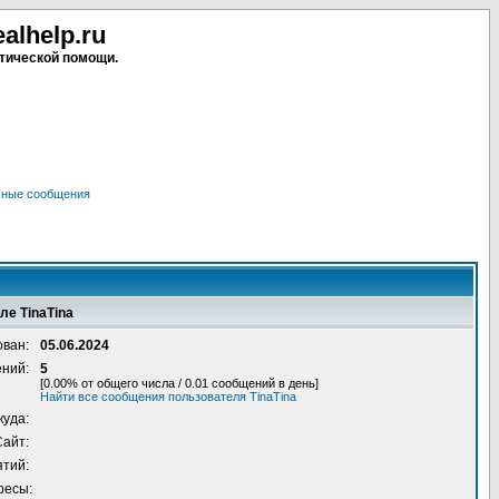
lhelp.ru
тической помощи.
чные сообщения
ле TinaTina
ован:
05.06.2024
ений:
5
[0.00% от общего числа / 0.01 сообщений в день]
Найти все сообщения пользователя TinaTina
куда:
Сайт:
ятий:
ресы: