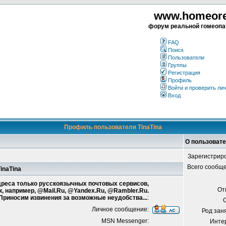
www.homeorea
форум реальной гомеопа
FAQ
Поиск
Пользователи
Группы
Регистрация
Профиль
Войти и проверить ли
Вход
Профиль пользователя TinaTina
О пользовате
Зарегистрир
Всего сообщ
inaTina
адреса только русскоязычных почтовых сервисов,
От
к, например, @Mail.Ru, @Yandex.Ru, @Rambler.Ru.
 Приносим извинения за возможные неудобства...
:
Личное сообщение:
Род зан
MSN Messenger:
Инте