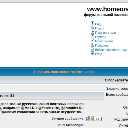
www.homeorea
форум реальной гомеопа
FAQ
Поиск
Пользователи
Группы
Регистрация
Профиль
Войти и проверить ли
Вход
Профиль пользователя Евгения 81
О пользовате
Зарегистрир
Всего сообщ
вгения 81
адреса только русскоязычных почтовых сервисов,
От
к, например, @Mail.Ru, @Yandex.Ru, @Rambler.Ru.
 Приносим извинения за возможные неудобства...
:
Личное сообщение:
Род зан
MSN Messenger:
Инте