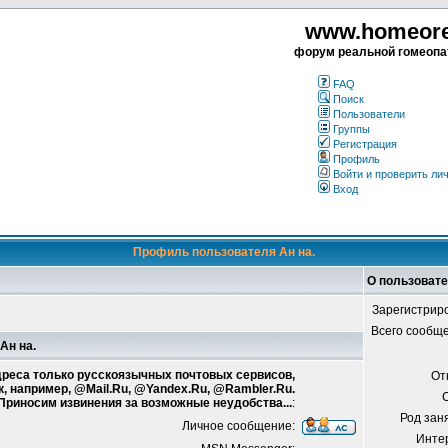
www.homeorea
форум реальной гомеопа
FAQ
Поиск
Пользователи
Группы
Регистрация
Профиль
Войти и проверить ли
Вход
Профиль пользователя Ан на.
О пользовате
Зарегистрир
Всего сообщ
Ан на.
адреса только русскоязычных почтовых сервисов,
От
к, например, @Mail.Ru, @Yandex.Ru, @Rambler.Ru.
 Приносим извинения за возможные неудобства...
:
Род зан
Личное сообщение:
Инте