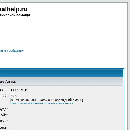
lhelp.ru
тической помощи.
чные сообщения
ле Ан на.
ован:
17.09.2019
ений:
323
[0.14% от общего числа / 0.13 сообщений в день]
Найти все сообщения пользователя Ан на.
куда:
Сайт:
ятий:
ресы: