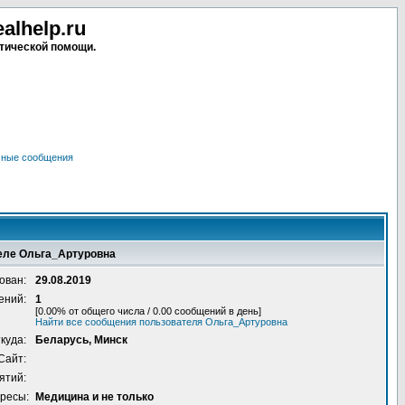
lhelp.ru
тической помощи.
чные сообщения
еле Ольга_Артуровна
ован:
29.08.2019
ений:
1
[0.00% от общего числа / 0.00 сообщений в день]
Найти все сообщения пользователя Ольга_Артуровна
куда:
Беларусь, Минск
Сайт:
ятий:
ресы:
Медицина и не только