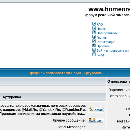
www.homeorea
форум реальной гомеопа
FAQ
Поиск
Пользователи
Группы
Регистрация
Профиль
Войти и проверить ли
Вход
Профиль пользователя Ольга_Артуровна
О пользоват
Зарегистрир
Всего сообщ
га_Артуровна
адреса только русскоязычных почтовых сервисов,
От
к, например, @Mail.Ru, @Yandex.Ru, @Rambler.Ru.
 Приносим извинения за возможные неудобства...
:
Личное сообщение:
Род зан
MSN Messenger:
Инте