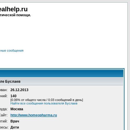
lhelp.ru
тической помощи.
чные сообщения
еле Буслаев
ован:
26.12.2013
ений:
140
[0.06% от общего числа / 0.03 сообщений в день]
Найти все сообщения пользователя Буслаев
куда:
Москва
Сайт:
http://www.homeopharma.ru
ятий:
Врач
ресы:
Дети