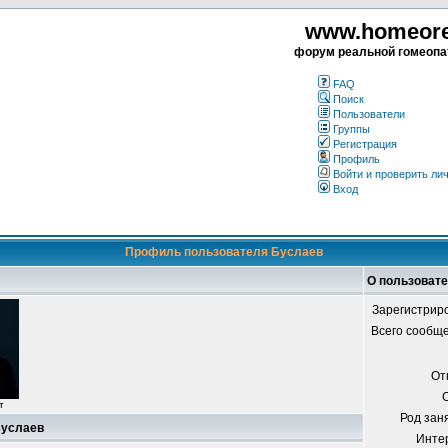
www.homeorea
форум реальной гомеопа
FAQ
Поиск
Пользователи
Группы
Регистрация
Профиль
Войти и проверить ли
Вход
Профиль пользователя Буслаев
О пользоват
Зарегистрир
Всего сообщ
От
т
Род зан
Буслаев
Инте