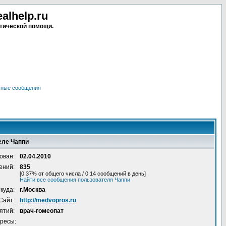
lhelp.ru
тической помощи.
чные сообщения
еле Чаппи
ован:
02.04.2010
ений:
835
[0.37% от общего числа / 0.14 сообщений в день]
Найти все сообщения пользователя Чаппи
куда:
г.Москва
Сайт:
http://medvopros.ru
ятий:
врач-гомеопат
ресы: