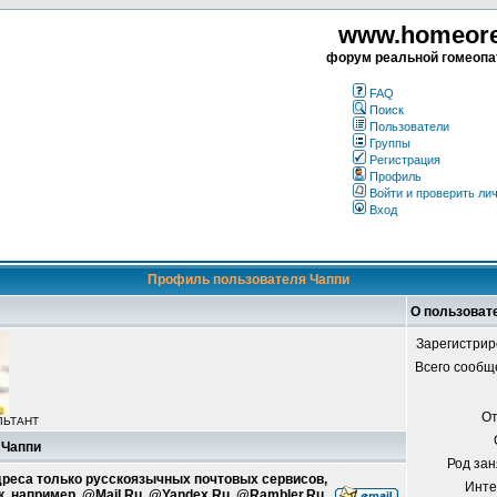
www.homeorea
форум реальной гомеопа
FAQ
Поиск
Пользователи
Группы
Регистрация
Профиль
Войти и проверить ли
Вход
Профиль пользователя Чаппи
О пользоват
Зарегистрир
Всего сообщ
От
ЛЬТАНТ
 Чаппи
Род зан
адреса только русскоязычных почтовых сервисов,
Инте
к, например, @Mail.Ru, @Yandex.Ru, @Rambler.Ru.