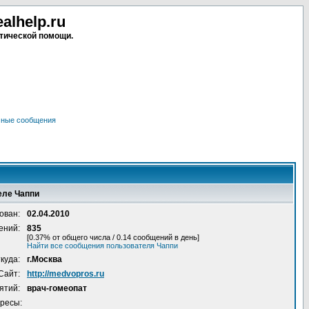
lhelp.ru
тической помощи.
чные сообщения
еле Чаппи
ован:
02.04.2010
ений:
835
[0.37% от общего числа / 0.14 сообщений в день]
Найти все сообщения пользователя Чаппи
куда:
г.Москва
Сайт:
http://medvopros.ru
ятий:
врач-гомеопат
ресы: