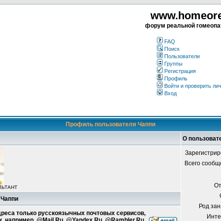
www.homeorea
форум реальной гомеопа
FAQ
Поиск
Пользователи
Группы
Регистрация
Профиль
Войти и проверить ли
Вход
Профиль пользователя Чаппи
О пользоват
Зарегистрир
Всего сообщ
От
ЛЬТАНТ
 Чаппи
Род зан
адреса только русскоязычных почтовых сервисов,
Инте
к, например, @Mail.Ru, @Yandex.Ru, @Rambler.Ru.