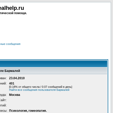
lhelp.ru
тической помощи.
чные сообщения
еле Бармалей
ован:
23.04.2010
ений:
401
[0.18% от общего числа / 0.07 сообщений в день]
Найти все сообщения пользователя Бармалей
куда:
Москва
Сайт:
ятий:
ресы:
Психология, гомеопатия.