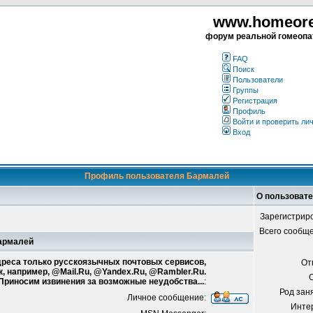
www.homeorea
форум реальной гомеопа
FAQ
Поиск
Пользователи
Группы
Регистрация
Профиль
Войти и проверить ли
Вход
Профиль пользователя Бармалей
О пользоват
Зарегистрир
Всего сообщ
Бармалей
адреса только русскоязычных почтовых сервисов,
От
к, например, @Mail.Ru, @Yandex.Ru, @Rambler.Ru.
 Приносим извинения за возможные неудобства...
:
Род зан
Личное сообщение:
Инте