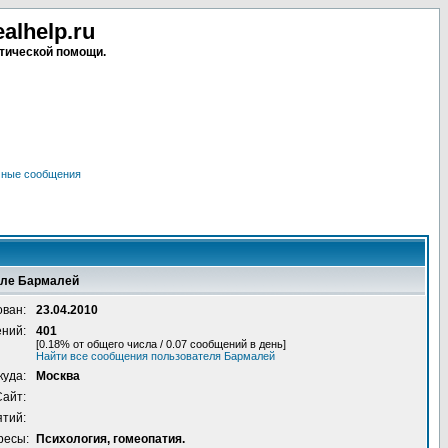
lhelp.ru
тической помощи.
чные сообщения
еле Бармалей
ован:
23.04.2010
ений:
401
[0.18% от общего числа / 0.07 сообщений в день]
Найти все сообщения пользователя Бармалей
куда:
Москва
Сайт:
ятий:
ресы:
Психология, гомеопатия.