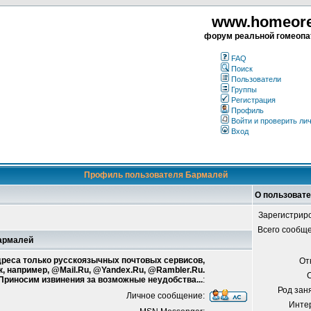
www.homeorea
форум реальной гомеопа
FAQ
Поиск
Пользователи
Группы
Регистрация
Профиль
Войти и проверить ли
Вход
Профиль пользователя Бармалей
О пользоват
Зарегистрир
Всего сообщ
Бармалей
адреса только русскоязычных почтовых сервисов,
От
к, например, @Mail.Ru, @Yandex.Ru, @Rambler.Ru.
 Приносим извинения за возможные неудобства...
:
Род зан
Личное сообщение:
Инте