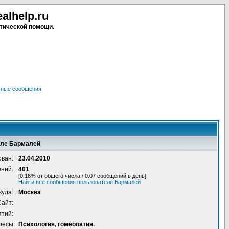
lhelp.ru
тической помощи.
чные сообщения
еле Бармалей
ован:
23.04.2010
ений:
401
[0.18% от общего числа / 0.07 сообщений в день]
Найти все сообщения пользователя Бармалей
куда:
Москва
Сайт:
ятий:
ресы:
Психология, гомеопатия.