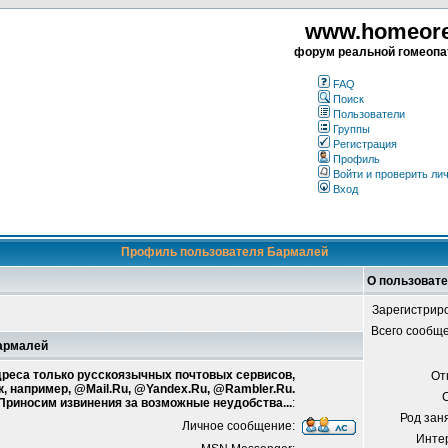
www.homeorea
форум реальной гомеопа
FAQ
Поиск
Пользователи
Группы
Регистрация
Профиль
Войти и проверить ли
Вход
Профиль пользователя Бармалей
О пользоват
Зарегистрир
Всего сообщ
Бармалей
адреса только русскоязычных почтовых сервисов,
От
к, например, @Mail.Ru, @Yandex.Ru, @Rambler.Ru.
 Приносим извинения за возможные неудобства...
:
Род зан
Личное сообщение:
Инте