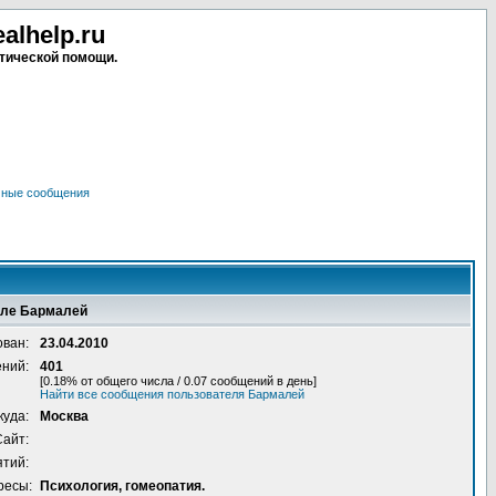
lhelp.ru
тической помощи.
чные сообщения
еле Бармалей
ован:
23.04.2010
ений:
401
[0.18% от общего числа / 0.07 сообщений в день]
Найти все сообщения пользователя Бармалей
куда:
Москва
Сайт:
ятий:
ресы:
Психология, гомеопатия.