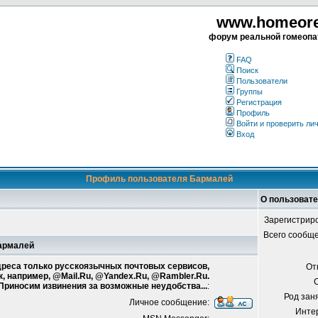
www.homeorea
форум реальной гомеопа
FAQ
Поиск
Пользователи
Группы
Регистрация
Профиль
Войти и проверить ли
Вход
Профиль пользователя Бармалей
О пользоват
Зарегистрир
Всего сообщ
Бармалей
адреса только русскоязычных почтовых сервисов,
От
к, например, @Mail.Ru, @Yandex.Ru, @Rambler.Ru.
 Приносим извинения за возможные неудобства...
:
Род зан
Личное сообщение:
Инте