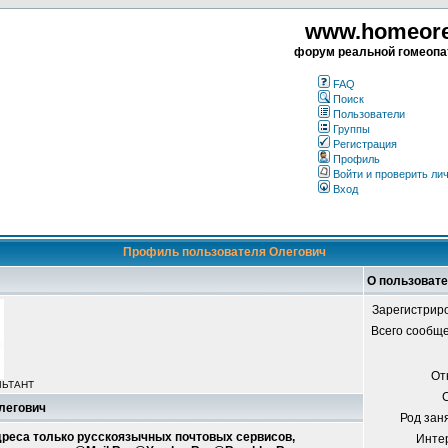
www.homeorea
форум реальной гомеопа
FAQ
Поиск
Пользователи
Группы
Регистрация
Профиль
Войти и проверить ли
Вход
Профиль пользователя Олегович
О пользоват
Зарегистрир
Всего сообщ
От
ЛЬТАНТ
Олегович
Род зан
адреса только русскоязычных почтовых сервисов,
Инте