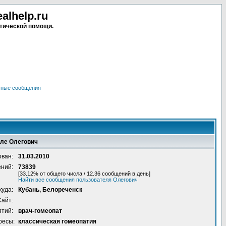
lhelp.ru
тической помощи.
чные сообщения
еле Олегович
ован:
31.03.2010
ений:
73839
[33.12% от общего числа / 12.36 сообщений в день]
Найти все сообщения пользователя Олегович
куда:
Кубань, Белореченск
Сайт:
ятий:
врач-гомеопат
ресы:
классическая гомеопатия