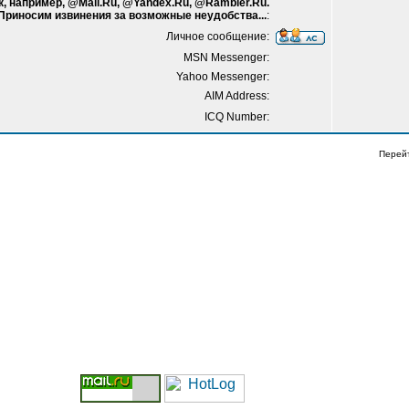
к, например, @Mail.Ru, @Yandex.Ru, @Rambler.Ru.
 Приносим извинения за возможные неудобства...
:
Личное сообщение:
MSN Messenger:
Yahoo Messenger:
AIM Address:
ICQ Number:
Перей