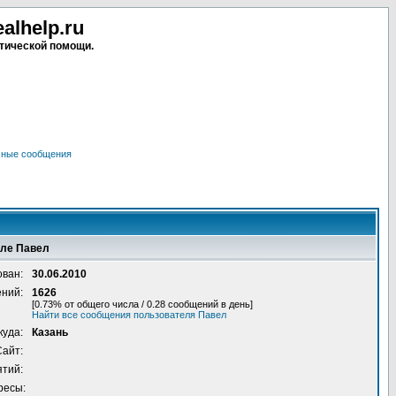
lhelp.ru
тической помощи.
чные сообщения
еле Павел
ован:
30.06.2010
ений:
1626
[0.73% от общего числа / 0.28 сообщений в день]
Найти все сообщения пользователя Павел
куда:
Казань
Сайт:
ятий:
ресы: