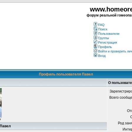
www.homeorea
форум реальной гомеопа
FAQ
Поиск
Пользователи
Группы
Регистрация
Профиль
Войти и проверить ли
Вход
Профиль пользователя Павел
О пользоват
Зарегистрир
Всего сообщ
От
т
Род зан
 Павел
Инте