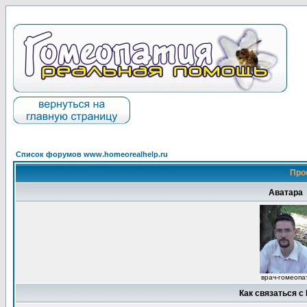
Список форумов www.homeorealhelp.ru
Про
Аватара
врач-гомеопа
Как связаться с