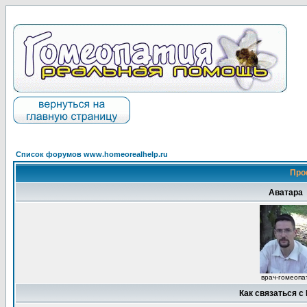
Список форумов www.homeorealhelp.ru
Про
Аватара
врач-гомеопа
Как связаться с