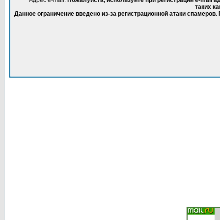
Адрес e-mail.
Пожалуйста, используйте при регистрации e-mail 
таких ка
Данное ограничение введено из-за регистрационной атаки спамеров.