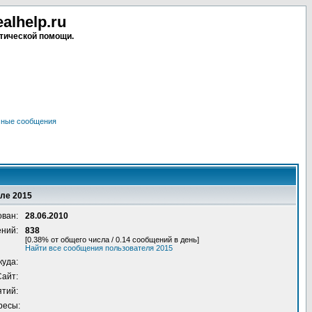
lhelp.ru
тической помощи.
чные сообщения
ле 2015
ован:
28.06.2010
ений:
838
[0.38% от общего числа / 0.14 сообщений в день]
Найти все сообщения пользователя 2015
куда:
Сайт:
ятий:
ресы: