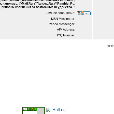
адреса только русскоязычных почтовых сервисов,
к, например, @Mail.Ru, @Yandex.Ru, @Rambler.Ru.
 Приносим извинения за возможные неудобства...
:
Личное сообщение:
MSN Messenger:
Yahoo Messenger:
AIM Address:
ICQ Number:
Перей