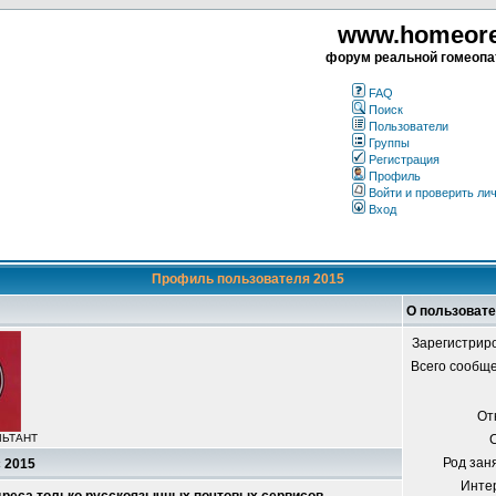
www.homeorea
форум реальной гомеопа
FAQ
Поиск
Пользователи
Группы
Регистрация
Профиль
Войти и проверить ли
Вход
Профиль пользователя 2015
О пользовате
Зарегистрир
Всего сообщ
От
ЛЬТАНТ
Род зан
с 2015
Инте