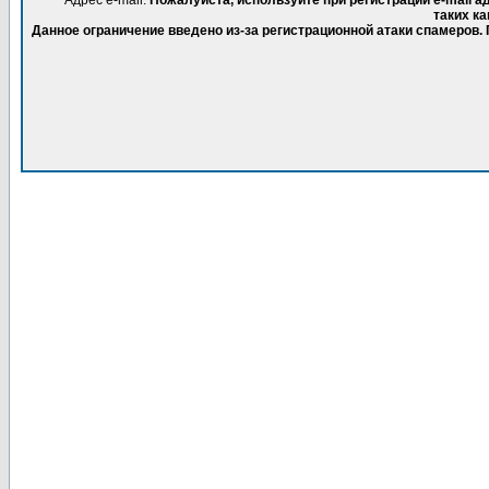
Адрес e-mail.
Пожалуйста, используйте при регистрации e-mail 
таких ка
Данное ограничение введено из-за регистрационной атаки спамеров.