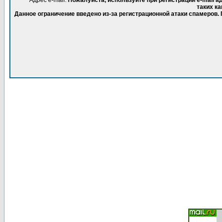
Адрес e-mail.
Пожалуйста, используйте при регистрации e-mail 
таких ка
Данное ограничение введено из-за регистрационной атаки спамеров.