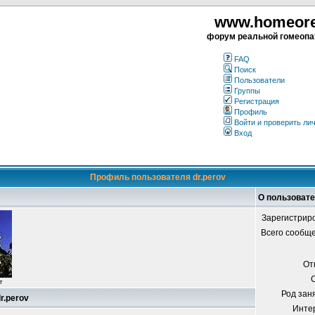
www.homeorea
форум реальной гомеопа
FAQ
Поиск
Пользователи
Группы
Регистрация
Профиль
Войти и проверить ли
Вход
Профиль пользователя dr.perov
О пользовате
Зарегистрир
Всего сообщ
От
т
Род зан
r.perov
Инте