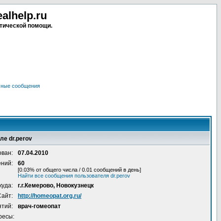
lhelp.ru
тической помощи.
чные сообщения
ле dr.perov
ован:
07.04.2010
ений:
60
[0.03% от общего числа / 0.01 сообщений в день]
Найти все сообщения пользователя dr.perov
куда:
г.г.Кемерово, Новокузнецк
Сайт:
http://homeopat.org.ru/
ятий:
врач-гомеопат
ресы: