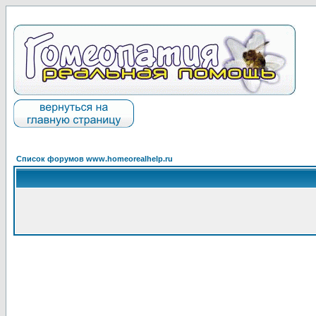
Список форумов www.homeorealhelp.ru