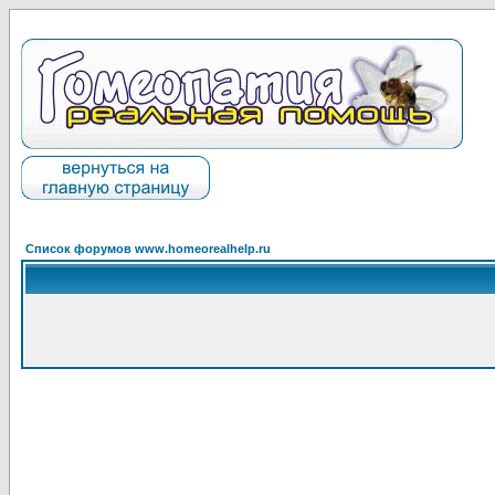
Список форумов www.homeorealhelp.ru