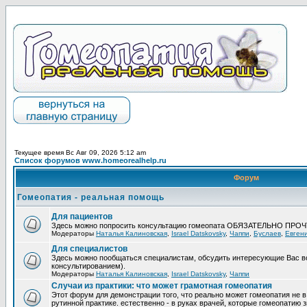
Текущее время Вс Авг 09, 2026 5:12 am
Список форумов www.homeorealhelp.ru
Форум
Гомеопатия - реальная помощь
Для пациентов
Здесь можно попросить консультацию гомеопата ОБЯЗАТЕЛЬНО ПРО
Модераторы
Наталья Калиновская
,
Israel Datskovsky
,
Чаппи
,
Буслаев
,
Евген
Для специалистов
Здесь можно пообщаться специалистам, обсудить интересующие Вас в
консультированием).
Модераторы
Наталья Калиновская
,
Israel Datskovsky
,
Чаппи
Случаи из практики: что может грамотная гомеопатия
Этот форум для демонстрации того, что реально может гомеопатия не в
рутинной практике. естественно - в руках врачей, которые гомеопатию з