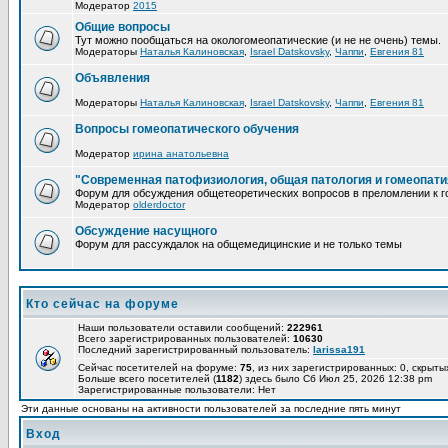
Модератор
2015
Общие вопросы
Тут можно пообщаться на окологомеопатические (и не не очень) темы.
Модераторы
Наталья Калиновская
,
Israel Datskovsky
,
Чаппи
,
Евгения 81
Объявления
Модераторы
Наталья Калиновская
,
Israel Datskovsky
,
Чаппи
,
Евгения 81
Вопросы гомеопатического обучения
Модератор
ирина анатольевна
"Современная патофизиология, общая патология и гомеопати
Форум для обсуждения общетеоретических вопросов в преломлении к г
Модератор
olderdoctor
Обсуждение насущного
Форум для рассуждалок на общемедицинские и не только темы
Кто сейчас на форуме
Наши пользователи оставили сообщений:
222961
Всего зарегистрированных пользователей:
10630
Последний зарегистрированный пользователь:
larissa191
Сейчас посетителей на форуме:
75
, из них зарегистрированных: 0, скрыты
Больше всего посетителей (
1182
) здесь было Сб Июл 25, 2026 12:38 pm
Зарегистрированные пользователи: Нет
Эти данные основаны на активности пользователей за последние пять минут
Вход