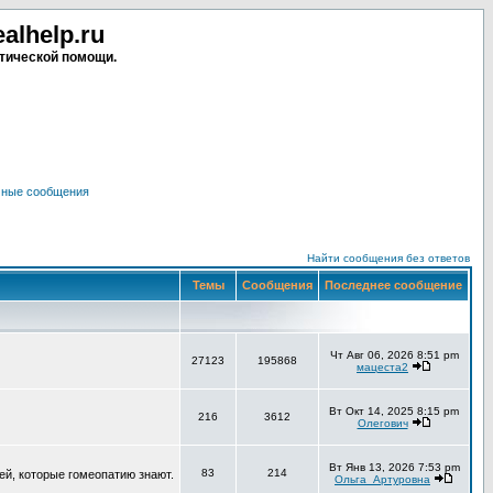
lhelp.ru
тической помощи.
чные сообщения
Найти сообщения без ответов
Темы
Сообщения
Последнее сообщение
Чт Авг 06, 2026 8:51 pm
27123
195868
мацеста2
Вт Окт 14, 2025 8:15 pm
216
3612
Олегович
Вт Янв 13, 2026 7:53 pm
83
214
ей, которые гомеопатию знают.
Ольга_Артуровна