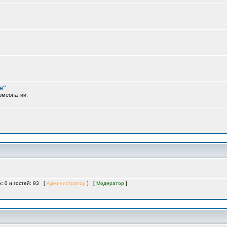
я"
омеопатии.
х: 0 и гостей: 93 [
Администратор
] [
Модератор
]