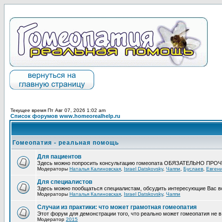
Текущее время Пт Авг 07, 2026 1:02 am
Список форумов www.homeorealhelp.ru
Гомеопатия - реальная помощь
Для пациентов
Здесь можно попросить консультацию гомеопата ОБЯЗАТЕЛЬНО ПРО
Модераторы
Наталья Калиновская
,
Israel Datskovsky
,
Чаппи
,
Буслаев
,
Евген
Для специалистов
Здесь можно пообщаться специалистам, обсудить интересующие Вас в
Модераторы
Наталья Калиновская
,
Israel Datskovsky
,
Чаппи
Случаи из практики: что может грамотная гомеопатия
Этот форум для демонстрации того, что реально может гомеопатия не в 
Модератор
2015