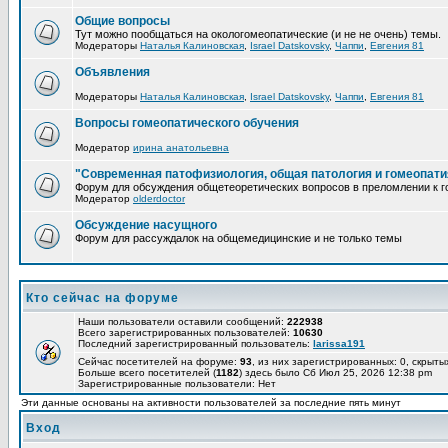
Общие вопросы
Тут можно пообщаться на окологомеопатические (и не не очень) темы.
Модераторы
Наталья Калиновская
,
Israel Datskovsky
,
Чаппи
,
Евгения 81
Объявления
Модераторы
Наталья Калиновская
,
Israel Datskovsky
,
Чаппи
,
Евгения 81
Вопросы гомеопатического обучения
Модератор
ирина анатольевна
"Современная патофизиология, общая патология и гомеопати
Форум для обсуждения общетеоретических вопросов в преломлении к г
Модератор
olderdoctor
Обсуждение насущного
Форум для рассуждалок на общемедицинские и не только темы
Кто сейчас на форуме
Наши пользователи оставили сообщений:
222938
Всего зарегистрированных пользователей:
10630
Последний зарегистрированный пользователь:
larissa191
Сейчас посетителей на форуме:
93
, из них зарегистрированных: 0, скрыты
Больше всего посетителей (
1182
) здесь было Сб Июл 25, 2026 12:38 pm
Зарегистрированные пользователи: Нет
Эти данные основаны на активности пользователей за последние пять минут
Вход