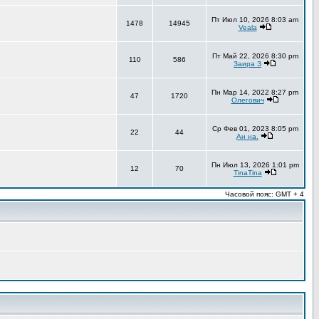
Пт Июл 10, 2026 8:03 am
1478
14945
Veala
Пт Май 22, 2026 8:30 pm
110
586
Заира З
Пн Мар 14, 2022 8:27 pm
47
1720
Олегович
Ср Фев 01, 2023 8:05 pm
22
44
Ан на.
Пн Июл 13, 2026 1:01 pm
12
70
TinaTina
Часовой пояс: GMT + 4