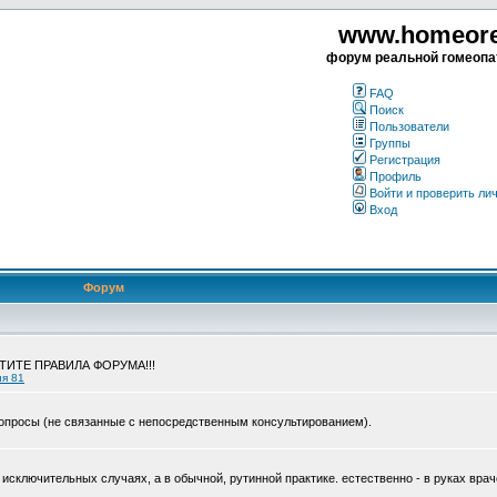
www.homeorea
форум реальной гомеопа
FAQ
Поиск
Пользователи
Группы
Регистрация
Профиль
Войти и проверить ли
Вход
Форум
ЧТИТЕ ПРАВИЛА ФОРУМА!!!
ия 81
опросы (не связанные с непосредственным консультированием).
исключительных случаях, а в обычной, рутинной практике. естественно - в руках врач