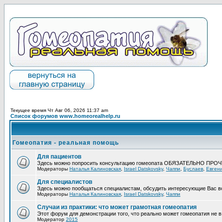
Текущее время Чт Авг 06, 2026 11:37 am
Список форумов www.homeorealhelp.ru
Гомеопатия - реальная помощь
Для пациентов
Здесь можно попросить консультацию гомеопата ОБЯЗАТЕЛЬНО ПРО
Модераторы
Наталья Калиновская
,
Israel Datskovsky
,
Чаппи
,
Буслаев
,
Евген
Для специалистов
Здесь можно пообщаться специалистам, обсудить интересующие Вас в
Модераторы
Наталья Калиновская
,
Israel Datskovsky
,
Чаппи
Случаи из практики: что может грамотная гомеопатия
Этот форум для демонстрации того, что реально может гомеопатия не в 
Модератор
2015