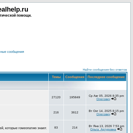
lhelp.ru
тической помощи.
чные сообщения
Найти сообщения без ответов
Темы
Сообщения
Последнее сообщение
Ср Авг 05, 2026 8:35 pm
27120
195849
Олегович
Вт Окт 14, 2025 8:15 pm
216
3612
Олегович
Вт Янв 13, 2026 7:53 pm
83
214
ей, которые гомеопатию знают.
Ольга_Артуровна