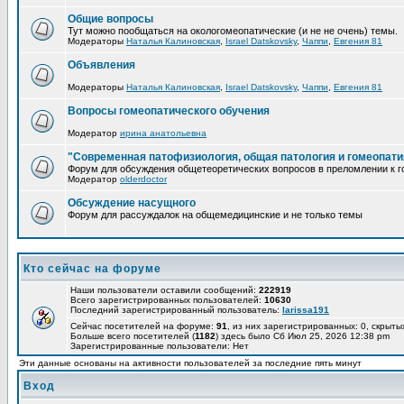
Общие вопросы
Тут можно пообщаться на окологомеопатические (и не не очень) темы.
Модераторы
Наталья Калиновская
,
Israel Datskovsky
,
Чаппи
,
Евгения 81
Объявления
Модераторы
Наталья Калиновская
,
Israel Datskovsky
,
Чаппи
,
Евгения 81
Вопросы гомеопатического обучения
Модератор
ирина анатольевна
"Современная патофизиология, общая патология и гомеопати
Форум для обсуждения общетеоретических вопросов в преломлении к г
Модератор
olderdoctor
Обсуждение насущного
Форум для рассуждалок на общемедицинские и не только темы
Кто сейчас на форуме
Наши пользователи оставили сообщений:
222919
Всего зарегистрированных пользователей:
10630
Последний зарегистрированный пользователь:
larissa191
Сейчас посетителей на форуме:
91
, из них зарегистрированных: 0, скрыты
Больше всего посетителей (
1182
) здесь было Сб Июл 25, 2026 12:38 pm
Зарегистрированные пользователи: Нет
Эти данные основаны на активности пользователей за последние пять минут
Вход