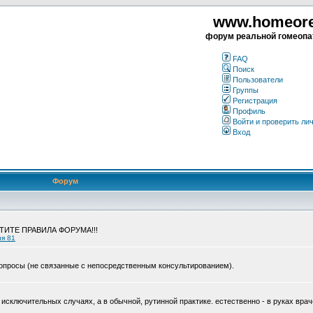
www.homeorea
форум реальной гомеопа
FAQ
Поиск
Пользователи
Группы
Регистрация
Профиль
Войти и проверить ли
Вход
Форум
ЧТИТЕ ПРАВИЛА ФОРУМА!!!
ия 81
опросы (не связанные с непосредственным консультированием).
исключительных случаях, а в обычной, рутинной практике. естественно - в руках врач