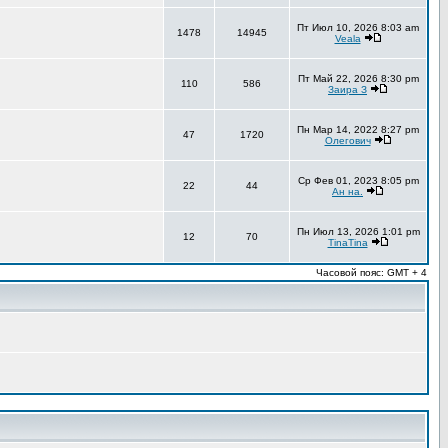
Пт Июл 10, 2026 8:03 am
1478
14945
Veala
Пт Май 22, 2026 8:30 pm
110
586
Заира З
Пн Мар 14, 2022 8:27 pm
47
1720
Олегович
Ср Фев 01, 2023 8:05 pm
22
44
Ан на.
Пн Июл 13, 2026 1:01 pm
12
70
TinaTina
Часовой пояс: GMT + 4