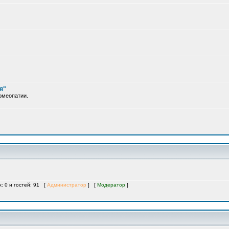
я"
омеопатии.
х: 0 и гостей: 91 [
Администратор
] [
Модератор
]