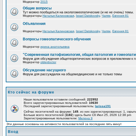
Модератор
2015
Общие вопросы
Тут можно пообщаться на окологомеопатические (и не не очень) темы.
Модераторы
Наталья Калиновская
,
Israel Datskovsky
,
Чаппи
,
Евгения 81
Объявления
Модераторы
Наталья Калиновская
,
Israel Datskovsky
,
Чаппи
,
Евгения 81
Вопросы гомеопатического обучения
Модератор
ирина анатольевна
"Современная патофизиология, общая патология и гомеопати
Форум для обсуждения общетеоретических вопросов в преломлении к г
Модератор
olderdoctor
Обсуждение насущного
Форум для рассуждалок на общемедицинские и не только темы
Кто сейчас на форуме
Наши пользователи оставили сообщений:
222952
Всего зарегистрированных пользователей:
10630
Последний зарегистрированный пользователь:
larissa191
Сейчас посетителей на форуме:
149
, из них зарегистрированных: 1, скрыт
Больше всего посетителей (
1182
) здесь было Сб Июл 25, 2026 12:38 pm
Зарегистрированные пользователи:
Милена 9
Эти данные основаны на активности пользователей за последние пять минут
Вход