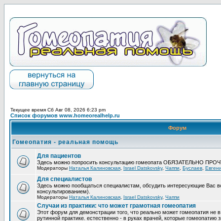
Текущее время Сб Авг 08, 2026 6:23 pm
Список форумов www.homeorealhelp.ru
Форум
Гомеопатия - реальная помощь
Для пациентов
Здесь можно попросить консультацию гомеопата ОБЯЗАТЕЛЬНО ПРО
Модераторы
Наталья Калиновская
,
Israel Datskovsky
,
Чаппи
,
Буслаев
,
Евген
Для специалистов
Здесь можно пообщаться специалистам, обсудить интересующие Вас в
консультированием).
Модераторы
Наталья Калиновская
,
Israel Datskovsky
,
Чаппи
Случаи из практики: что может грамотная гомеопатия
Этот форум для демонстрации того, что реально может гомеопатия не в
рутинной практике. естественно - в руках врачей, которые гомеопатию з