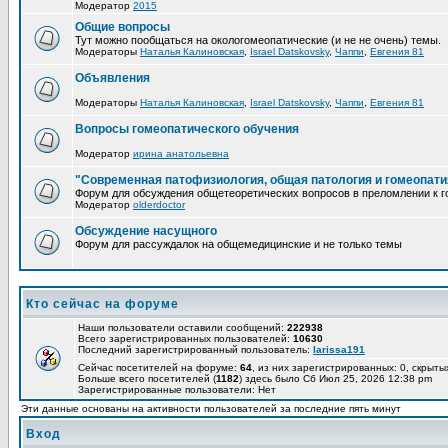
Модератор
2015
Общие вопросы
Тут можно пообщаться на окологомеопатические (и не не очень) темы.
Модераторы
Наталья Калиновская
,
Israel Datskovsky
,
Чаппи
,
Евгения 81
Объявления
Модераторы
Наталья Калиновская
,
Israel Datskovsky
,
Чаппи
,
Евгения 81
Вопросы гомеопатического обучения
Модератор
ирина анатольевна
"Современная патофизиология, общая патология и гомеопати
Форум для обсуждения общетеоретических вопросов в преломлении к г
Модератор
olderdoctor
Обсуждение насущного
Форум для рассуждалок на общемедицинские и не только темы
Кто сейчас на форуме
Наши пользователи оставили сообщений:
222938
Всего зарегистрированных пользователей:
10630
Последний зарегистрированный пользователь:
larissa191
Сейчас посетителей на форуме:
64
, из них зарегистрированных: 0, скрыты
Больше всего посетителей (
1182
) здесь было Сб Июл 25, 2026 12:38 pm
Зарегистрированные пользователи: Нет
Эти данные основаны на активности пользователей за последние пять минут
Вход