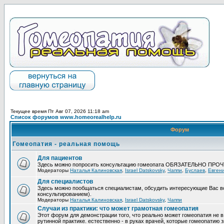
Текущее время Пт Авг 07, 2026 11:18 am
Список форумов www.homeorealhelp.ru
Форум
Гомеопатия - реальная помощь
Для пациентов
Здесь можно попросить консультацию гомеопата ОБЯЗАТЕЛЬНО ПРО
Модераторы
Наталья Калиновская
,
Israel Datskovsky
,
Чаппи
,
Буслаев
,
Евген
Для специалистов
Здесь можно пообщаться специалистам, обсудить интересующие Вас в
консультированием).
Модераторы
Наталья Калиновская
,
Israel Datskovsky
,
Чаппи
Случаи из практики: что может грамотная гомеопатия
Этот форум для демонстрации того, что реально может гомеопатия не в
рутинной практике. естественно - в руках врачей, которые гомеопатию з