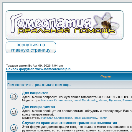
Текущее время Вс Авг 09, 2026 4:04 pm
Список форумов www.homeorealhelp.ru
Форум
Гомеопатия - реальная помощь
Для пациентов
Здесь можно попросить консультацию гомеопата ОБЯЗАТЕЛЬНО ПРО
Модераторы
Наталья Калиновская
,
Israel Datskovsky
,
Чаппи
,
Буслаев
,
Евген
Для специалистов
Здесь можно пообщаться специалистам, обсудить интересующие Вас в
консультированием).
Модераторы
Наталья Калиновская
,
Israel Datskovsky
,
Чаппи
Случаи из практики: что может грамотная гомеопатия
Этот форум для демонстрации того, что реально может гомеопатия не в
рутинной практике. естественно - в руках врачей, которые гомеопатию з