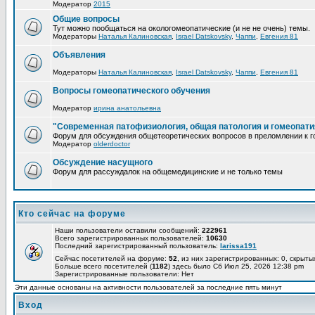
Модератор
2015
Общие вопросы
Тут можно пообщаться на окологомеопатические (и не не очень) темы.
Модераторы
Наталья Калиновская
,
Israel Datskovsky
,
Чаппи
,
Евгения 81
Объявления
Модераторы
Наталья Калиновская
,
Israel Datskovsky
,
Чаппи
,
Евгения 81
Вопросы гомеопатического обучения
Модератор
ирина анатольевна
"Современная патофизиология, общая патология и гомеопати
Форум для обсуждения общетеоретических вопросов в преломлении к г
Модератор
olderdoctor
Обсуждение насущного
Форум для рассуждалок на общемедицинские и не только темы
Кто сейчас на форуме
Наши пользователи оставили сообщений:
222961
Всего зарегистрированных пользователей:
10630
Последний зарегистрированный пользователь:
larissa191
Сейчас посетителей на форуме:
52
, из них зарегистрированных: 0, скрыты
Больше всего посетителей (
1182
) здесь было Сб Июл 25, 2026 12:38 pm
Зарегистрированные пользователи: Нет
Эти данные основаны на активности пользователей за последние пять минут
Вход