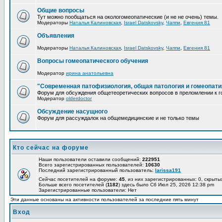
Общие вопросы
Тут можно пообщаться на окологомеопатические (и не не очень) темы.
Модераторы
Наталья Калиновская
,
Israel Datskovsky
,
Чаппи
,
Евгения 81
Объявления
Модераторы
Наталья Калиновская
,
Israel Datskovsky
,
Чаппи
,
Евгения 81
Вопросы гомеопатического обучения
Модератор
ирина анатольевна
"Современная патофизиология, общая патология и гомеопати
Форум для обсуждения общетеоретических вопросов в преломлении к г
Модератор
olderdoctor
Обсуждение насущного
Форум для рассуждалок на общемедицинские и не только темы
Кто сейчас на форуме
Наши пользователи оставили сообщений:
222951
Всего зарегистрированных пользователей:
10630
Последний зарегистрированный пользователь:
larissa191
Сейчас посетителей на форуме:
45
, из них зарегистрированных: 0, скрыты
Больше всего посетителей (
1182
) здесь было Сб Июл 25, 2026 12:38 pm
Зарегистрированные пользователи: Нет
Эти данные основаны на активности пользователей за последние пять минут
Вход