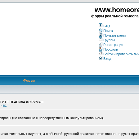
www.homeorea
форум реальной гомеопа
FAQ
Поиск
Пользователи
Группы
Регистрация
Профиль
Войти и проверить ли
Вход
Форум
ЧТИТЕ ПРАВИЛА ФОРУМА!!!
ия 81
опросы (не связанные с непосредственным консультированием).
исключительных случаях, а в обычной, рутинной практике. естественно - в руках врач