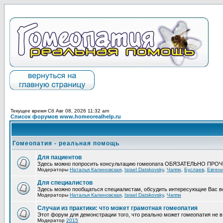
Текущее время Сб Авг 08, 2026 11:32 am
Список форумов www.homeorealhelp.ru
Гомеопатия - реальная помощь
Для пациентов
Здесь можно попросить консультацию гомеопата ОБЯЗАТЕЛЬНО ПРО
Модераторы
Наталья Калиновская
,
Israel Datskovsky
,
Чаппи
,
Буслаев
,
Евген
Для специалистов
Здесь можно пообщаться специалистам, обсудить интересующие Вас в
Модераторы
Наталья Калиновская
,
Israel Datskovsky
,
Чаппи
Случаи из практики: что может грамотная гомеопатия
Этот форум для демонстрации того, что реально может гомеопатия не в 
Модератор
2015