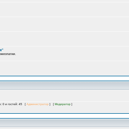
я"
омеопатии.
х: 0 и гостей: 45 [
Администратор
] [
Модератор
]