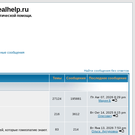
lhelp.ru
тической помощи.
чные сообщения
Найти сообщения без ответов
Темы
Сообщения
Последнее сообщение
Пт Авг 07, 2026 8:29 pm
27124
195881
Мария Б
Вт Окт 14, 2025 8:15 pm
216
3612
Олегович
Вт Янв 13, 2026 7:53 pm
83
214
ей, которые гомеопатию знают.
Ольга_Артуровна