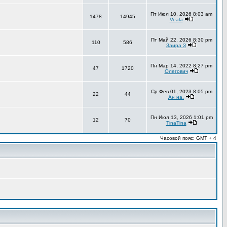
Пт Июл 10, 2026 8:03 am
1478
14945
Veala
Пт Май 22, 2026 8:30 pm
110
586
Заира З
Пн Мар 14, 2022 8:27 pm
47
1720
Олегович
Ср Фев 01, 2023 8:05 pm
22
44
Ан на.
Пн Июл 13, 2026 1:01 pm
12
70
TinaTina
Часовой пояс: GMT + 4