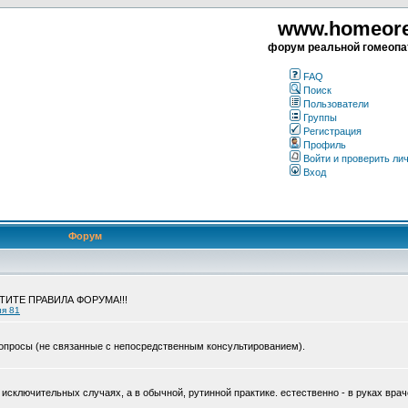
www.homeorea
форум реальной гомеопа
FAQ
Поиск
Пользователи
Группы
Регистрация
Профиль
Войти и проверить ли
Вход
Форум
ЧТИТЕ ПРАВИЛА ФОРУМА!!!
ия 81
опросы (не связанные с непосредственным консультированием).
исключительных случаях, а в обычной, рутинной практике. естественно - в руках врач