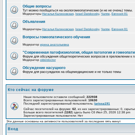
Общие вопросы
Тут можно пообщаться на окологомеопатические (и не не очень) темы.
Модераторы
Наталья Калиновская
,
Israel Datskovsky
,
Чаппи
,
Евгения 81
Объявления
Модераторы
Наталья Калиновская
,
Israel Datskovsky
,
Чаппи
,
Евгения 81
Вопросы гомеопатического обучения
Модератор
ирина анатольевна
"Современная патофизиология, общая патология и гомеопати
Форум для обсуждения общетеоретических вопросов в преломлении к г
Модератор
olderdoctor
Обсуждение насущного
Форум для рассуждалок на общемедицинские и не только темы
Кто сейчас на форуме
Наши пользователи оставили сообщений:
222938
Всего зарегистрированных пользователей:
10630
Последний зарегистрированный пользователь:
larissa191
Сейчас посетителей на форуме:
62
, из них зарегистрированных: 0, скрыты
Больше всего посетителей (
1182
) здесь было Сб Июл 25, 2026 12:38 pm
Зарегистрированные пользователи: Нет
Эти данные основаны на активности пользователей за последние пять минут
Вход