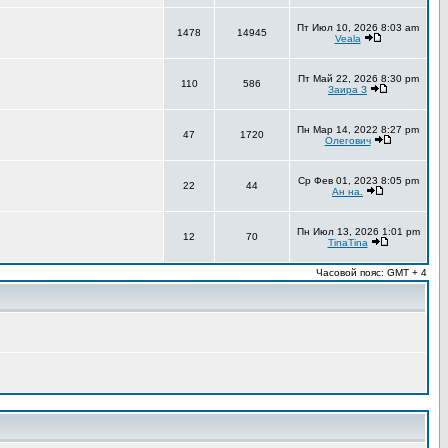
Пт Июл 10, 2026 8:03 am
1478
14945
Veala
Пт Май 22, 2026 8:30 pm
110
586
Заира З
Пн Мар 14, 2022 8:27 pm
47
1720
Олегович
Ср Фев 01, 2023 8:05 pm
22
44
Ан на.
Пн Июл 13, 2026 1:01 pm
12
70
TinaTina
Часовой пояс: GMT + 4