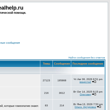
lhelp.ru
тической помощи.
чные сообщения
Найти сообщения без ответов
Темы
Сообщения
Последнее сообщение
Чт Авг 06, 2026 8:51 pm
27123
195868
мацеста2
Вт Окт 14, 2025 8:15 pm
216
3612
Олегович
Вт Янв 13, 2026 7:53 pm
83
214
ей, которые гомеопатию знают.
Ольга_Артуровна