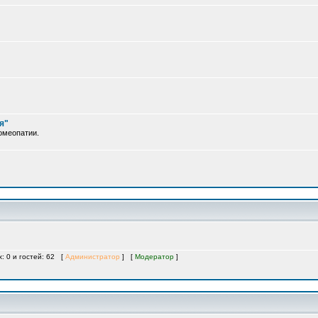
я"
омеопатии.
х: 0 и гостей: 62 [
Администратор
] [
Модератор
]