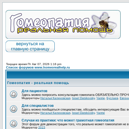
Текущее время Пт Авг 07, 2026 1:16 pm
Список форумов www.homeorealhelp.ru
Гомеопатия - реальная помощь
Для пациентов
Здесь можно попросить консультацию гомеопата ОБЯЗАТЕЛЬНО ПРО
Модераторы
Наталья Калиновская
,
Israel Datskovsky
,
Чаппи
,
Буслаев
,
Евген
Для специалистов
Здесь можно пообщаться специалистам, обсудить интересующие Вас в
Модераторы
Наталья Калиновская
,
Israel Datskovsky
,
Чаппи
Случаи из практики: что может грамотная гомеопатия
Этот форум для демонстрации того, что реально может гомеопатия не в 
Модератор
2015