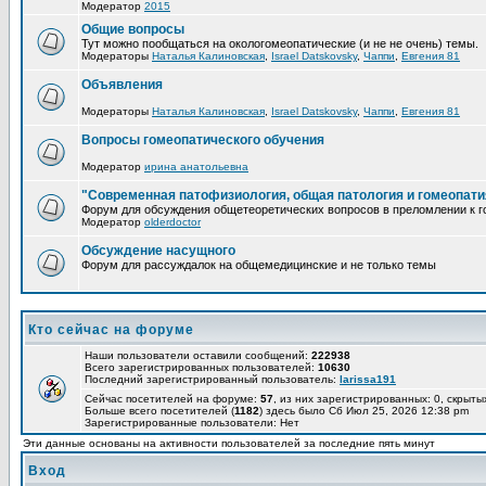
Модератор
2015
Общие вопросы
Тут можно пообщаться на окологомеопатические (и не не очень) темы.
Модераторы
Наталья Калиновская
,
Israel Datskovsky
,
Чаппи
,
Евгения 81
Объявления
Модераторы
Наталья Калиновская
,
Israel Datskovsky
,
Чаппи
,
Евгения 81
Вопросы гомеопатического обучения
Модератор
ирина анатольевна
"Современная патофизиология, общая патология и гомеопати
Форум для обсуждения общетеоретических вопросов в преломлении к г
Модератор
olderdoctor
Обсуждение насущного
Форум для рассуждалок на общемедицинские и не только темы
Кто сейчас на форуме
Наши пользователи оставили сообщений:
222938
Всего зарегистрированных пользователей:
10630
Последний зарегистрированный пользователь:
larissa191
Сейчас посетителей на форуме:
57
, из них зарегистрированных: 0, скрыты
Больше всего посетителей (
1182
) здесь было Сб Июл 25, 2026 12:38 pm
Зарегистрированные пользователи: Нет
Эти данные основаны на активности пользователей за последние пять минут
Вход