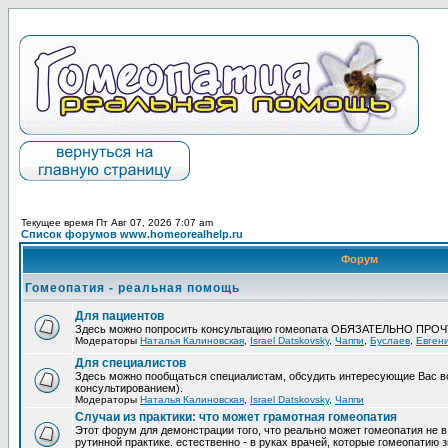
Текущее время Пт Авг 07, 2026 7:07 am
Список форумов www.homeorealhelp.ru
Форум
Гомеопатия - реальная помощь
Для пациентов
Здесь можно попросить консультацию гомеопата ОБЯЗАТЕЛЬНО ПРО
Модераторы
Наталья Калиновская
,
Israel Datskovsky
,
Чаппи
,
Буслаев
,
Евген
Для специалистов
Здесь можно пообщаться специалистам, обсудить интересующие Вас в
консультированием).
Модераторы
Наталья Калиновская
,
Israel Datskovsky
,
Чаппи
Случаи из практики: что может грамотная гомеопатия
Этот форум для демонстрации того, что реально может гомеопатия не в
рутинной практике. естественно - в руках врачей, которые гомеопатию з