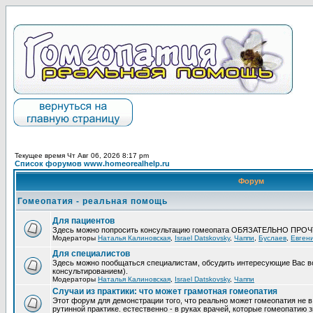
Текущее время Чт Авг 06, 2026 8:17 pm
Список форумов www.homeorealhelp.ru
Форум
Гомеопатия - реальная помощь
Для пациентов
Здесь можно попросить консультацию гомеопата ОБЯЗАТЕЛЬНО ПРО
Модераторы
Наталья Калиновская
,
Israel Datskovsky
,
Чаппи
,
Буслаев
,
Евген
Для специалистов
Здесь можно пообщаться специалистам, обсудить интересующие Вас в
консультированием).
Модераторы
Наталья Калиновская
,
Israel Datskovsky
,
Чаппи
Случаи из практики: что может грамотная гомеопатия
Этот форум для демонстрации того, что реально может гомеопатия не в
рутинной практике. естественно - в руках врачей, которые гомеопатию з