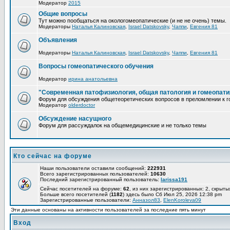
Модератор
2015
Общие вопросы
Тут можно пообщаться на окологомеопатические (и не не очень) темы.
Модераторы
Наталья Калиновская
,
Israel Datskovsky
,
Чаппи
,
Евгения 81
Объявления
Модераторы
Наталья Калиновская
,
Israel Datskovsky
,
Чаппи
,
Евгения 81
Вопросы гомеопатического обучения
Модератор
ирина анатольевна
"Современная патофизиология, общая патология и гомеопати
Форум для обсуждения общетеоретических вопросов в преломлении к г
Модератор
olderdoctor
Обсуждение насущного
Форум для рассуждалок на общемедицинские и не только темы
Кто сейчас на форуме
Наши пользователи оставили сообщений:
222931
Всего зарегистрированных пользователей:
10630
Последний зарегистрированный пользователь:
larissa191
Сейчас посетителей на форуме:
62
, из них зарегистрированных: 2, скрыты
Больше всего посетителей (
1182
) здесь было Сб Июл 25, 2026 12:38 pm
Зарегистрированные пользователи:
Анназол83
,
ElenKoroleva09
Эти данные основаны на активности пользователей за последние пять минут
Вход