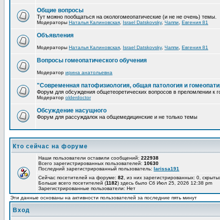
Общие вопросы
Тут можно пообщаться на окологомеопатические (и не не очень) темы.
Модераторы
Наталья Калиновская
,
Israel Datskovsky
,
Чаппи
,
Евгения 81
Объявления
Модераторы
Наталья Калиновская
,
Israel Datskovsky
,
Чаппи
,
Евгения 81
Вопросы гомеопатического обучения
Модератор
ирина анатольевна
"Современная патофизиология, общая патология и гомеопати
Форум для обсуждения общетеоретических вопросов в преломлении к г
Модератор
olderdoctor
Обсуждение насущного
Форум для рассуждалок на общемедицинские и не только темы
Кто сейчас на форуме
Наши пользователи оставили сообщений:
222938
Всего зарегистрированных пользователей:
10630
Последний зарегистрированный пользователь:
larissa191
Сейчас посетителей на форуме:
82
, из них зарегистрированных: 0, скрыты
Больше всего посетителей (
1182
) здесь было Сб Июл 25, 2026 12:38 pm
Зарегистрированные пользователи: Нет
Эти данные основаны на активности пользователей за последние пять минут
Вход