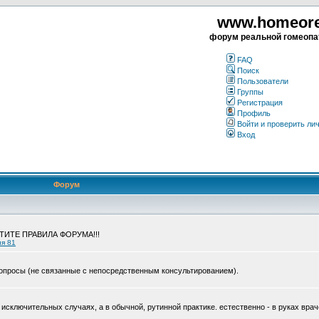
www.homeorea
форум реальной гомеопа
FAQ
Поиск
Пользователи
Группы
Регистрация
Профиль
Войти и проверить ли
Вход
Форум
ЧТИТЕ ПРАВИЛА ФОРУМА!!!
ия 81
опросы (не связанные с непосредственным консультированием).
исключительных случаях, а в обычной, рутинной практике. естественно - в руках врач