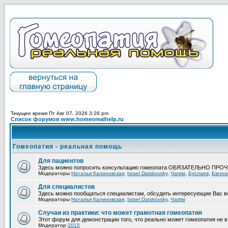
Текущее время Пт Авг 07, 2026 3:26 pm
Список форумов www.homeorealhelp.ru
Гомеопатия - реальная помощь
Для пациентов
Здесь можно попросить консультацию гомеопата ОБЯЗАТЕЛЬНО ПРО
Модераторы
Наталья Калиновская
,
Israel Datskovsky
,
Чаппи
,
Буслаев
,
Евген
Для специалистов
Здесь можно пообщаться специалистам, обсудить интересующие Вас в
Модераторы
Наталья Калиновская
,
Israel Datskovsky
,
Чаппи
Случаи из практики: что может грамотная гомеопатия
Этот форум для демонстрации того, что реально может гомеопатия не в 
Модератор
2015