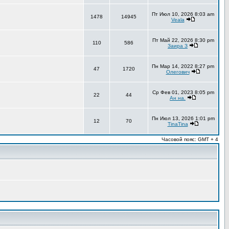
Пт Июл 10, 2026 8:03 am
1478
14945
Veala
Пт Май 22, 2026 8:30 pm
110
586
Заира З
Пн Мар 14, 2022 8:27 pm
47
1720
Олегович
Ср Фев 01, 2023 8:05 pm
22
44
Ан на.
Пн Июл 13, 2026 1:01 pm
12
70
TinaTina
Часовой пояс: GMT + 4