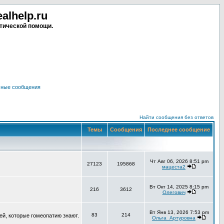
lhelp.ru
тической помощи.
чные сообщения
Найти сообщения без ответов
Темы
Сообщения
Последнее сообщение
Чт Авг 06, 2026 8:51 pm
27123
195868
мацеста2
Вт Окт 14, 2025 8:15 pm
216
3612
Олегович
Вт Янв 13, 2026 7:53 pm
83
214
ей, которые гомеопатию знают.
Ольга_Артуровна