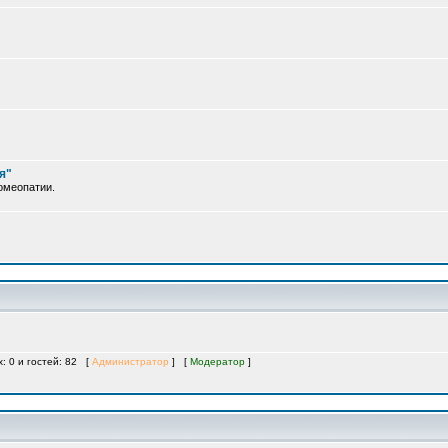
я"
омеопатии.
х: 0 и гостей: 82 [
Администратор
] [
Модератор
]