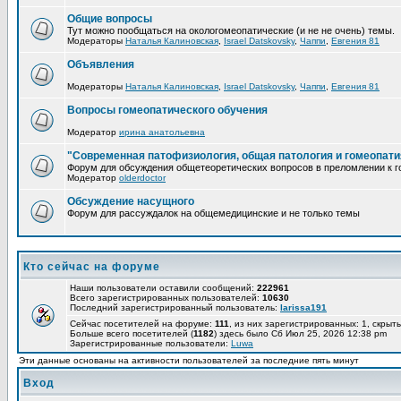
Общие вопросы
Тут можно пообщаться на окологомеопатические (и не не очень) темы.
Модераторы
Наталья Калиновская
,
Israel Datskovsky
,
Чаппи
,
Евгения 81
Объявления
Модераторы
Наталья Калиновская
,
Israel Datskovsky
,
Чаппи
,
Евгения 81
Вопросы гомеопатического обучения
Модератор
ирина анатольевна
"Современная патофизиология, общая патология и гомеопати
Форум для обсуждения общетеоретических вопросов в преломлении к г
Модератор
olderdoctor
Обсуждение насущного
Форум для рассуждалок на общемедицинские и не только темы
Кто сейчас на форуме
Наши пользователи оставили сообщений:
222961
Всего зарегистрированных пользователей:
10630
Последний зарегистрированный пользователь:
larissa191
Сейчас посетителей на форуме:
111
, из них зарегистрированных: 1, скрыты
Больше всего посетителей (
1182
) здесь было Сб Июл 25, 2026 12:38 pm
Зарегистрированные пользователи:
Luwa
Эти данные основаны на активности пользователей за последние пять минут
Вход