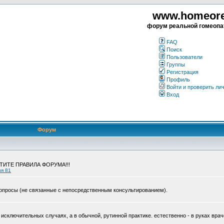
www.homeorea
форум реальной гомеопа
FAQ
Поиск
Пользователи
Группы
Регистрация
Профиль
Войти и проверить ли
Вход
Форум
ЧТИТЕ ПРАВИЛА ФОРУМА!!!
ия 81
опросы (не связанные с непосредственным консультированием).
исключительных случаях, а в обычной, рутинной практике. естественно - в руках врач