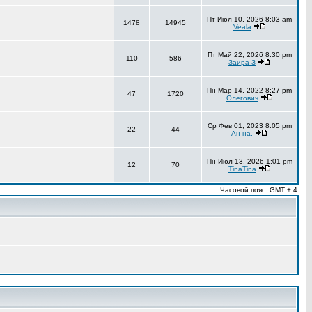
Пт Июл 10, 2026 8:03 am
1478
14945
Veala
Пт Май 22, 2026 8:30 pm
110
586
Заира З
Пн Мар 14, 2022 8:27 pm
47
1720
Олегович
Ср Фев 01, 2023 8:05 pm
22
44
Ан на.
Пн Июл 13, 2026 1:01 pm
12
70
TinaTina
Часовой пояс: GMT + 4