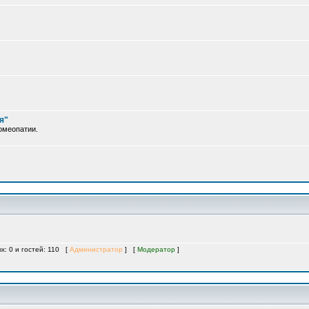
я"
омеопатии.
х: 0 и гостей: 110 [
Администратор
] [
Модератор
]