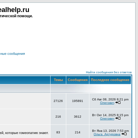
lhelp.ru
тической помощи.
чные сообщения
Найти сообщения без ответов
Темы
Сообщения
Последнее сообщение
Сб Авг 08, 2026 8:21 pm
27126
195891
Олегович
Вт Окт 14, 2025 8:15 pm
216
3612
Олегович
Вт Янв 13, 2026 7:53 pm
83
214
ей, которые гомеопатию знают.
Ольга_Артуровна