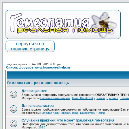
Текущее время Вс Авг 09, 2026 6:03 pm
Список форумов www.homeorealhelp.ru
Гомеопатия - реальная помощь
Для пациентов
Здесь можно попросить консультацию гомеопата ОБЯЗАТЕЛЬНО ПРО
Модераторы
Наталья Калиновская
,
Israel Datskovsky
,
Чаппи
,
Буслаев
,
Евген
Для специалистов
Здесь можно пообщаться специалистам, обсудить интересующие Вас в
Модераторы
Наталья Калиновская
,
Israel Datskovsky
,
Чаппи
Случаи из практики: что может грамотная гомеопатия
Этот форум для демонстрации того, что реально может гомеопатия не в 
Модератор
2015