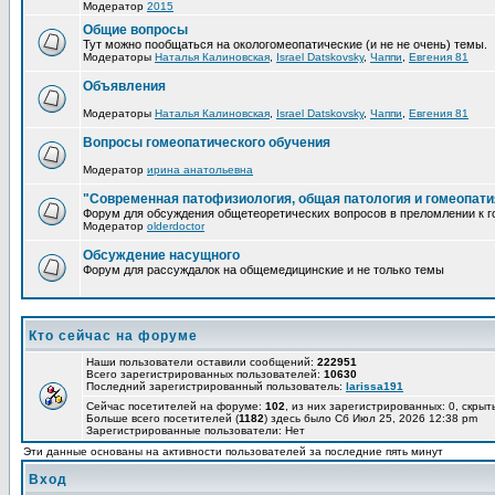
Модератор
2015
Общие вопросы
Тут можно пообщаться на окологомеопатические (и не не очень) темы.
Модераторы
Наталья Калиновская
,
Israel Datskovsky
,
Чаппи
,
Евгения 81
Объявления
Модераторы
Наталья Калиновская
,
Israel Datskovsky
,
Чаппи
,
Евгения 81
Вопросы гомеопатического обучения
Модератор
ирина анатольевна
"Современная патофизиология, общая патология и гомеопати
Форум для обсуждения общетеоретических вопросов в преломлении к г
Модератор
olderdoctor
Обсуждение насущного
Форум для рассуждалок на общемедицинские и не только темы
Кто сейчас на форуме
Наши пользователи оставили сообщений:
222951
Всего зарегистрированных пользователей:
10630
Последний зарегистрированный пользователь:
larissa191
Сейчас посетителей на форуме:
102
, из них зарегистрированных: 0, скрыт
Больше всего посетителей (
1182
) здесь было Сб Июл 25, 2026 12:38 pm
Зарегистрированные пользователи: Нет
Эти данные основаны на активности пользователей за последние пять минут
Вход