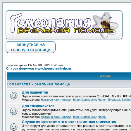
Текущее время Сб Авг 08, 2026 8:48 am
Список форумов www.homeorealhelp.ru
Форум
Гомеопатия - реальная помощь
Для пациентов
Здесь можно попросить консультацию гомеопата ОБЯЗАТЕЛЬНО ПРО
Модераторы
Наталья Калиновская
,
Israel Datskovsky
,
Чаппи
,
Буслаев
,
Евген
Для специалистов
Здесь можно пообщаться специалистам, обсудить интересующие Вас в
консультированием).
Модераторы
Наталья Калиновская
,
Israel Datskovsky
,
Чаппи
Случаи из практики: что может грамотная гомеопатия
Этот форум для демонстрации того, что реально может гомеопатия не в
рутинной практике. естественно - в руках врачей, которые гомеопатию з