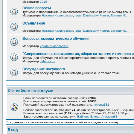
Модератор
2015
Общие вопросы
Тут можно пообщаться на окологомеопатические (и не не очень) темы.
Модераторы
Наталья Калиновская
,
Israel Datskovsky
,
Чаппи
,
Евгения 81
Объявления
Модераторы
Наталья Калиновская
,
Israel Datskovsky
,
Чаппи
,
Евгения 81
Вопросы гомеопатического обучения
Модератор
ирина анатольевна
"Современная патофизиология, общая патология и гомеопати
Форум для обсуждения общетеоретических вопросов в преломлении к г
Модератор
olderdoctor
Обсуждение насущного
Форум для рассуждалок на общемедицинские и не только темы
Кто сейчас на форуме
Наши пользователи оставили сообщений:
222932
Всего зарегистрированных пользователей:
10630
Последний зарегистрированный пользователь:
larissa191
Сейчас посетителей на форуме:
74
, из них зарегистрированных: 2, скрыты
Больше всего посетителей (
1182
) здесь было Сб Июл 25, 2026 12:38 pm
Зарегистрированные пользователи:
Байчева Елена
,
Анназол83
Эти данные основаны на активности пользователей за последние пять минут
Вход