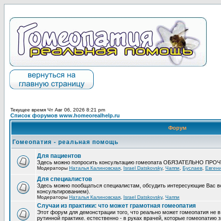
Текущее время Чт Авг 06, 2026 8:21 pm
Список форумов www.homeorealhelp.ru
Форум
Гомеопатия - реальная помощь
Для пациентов
Здесь можно попросить консультацию гомеопата ОБЯЗАТЕЛЬНО ПРО
Модераторы
Наталья Калиновская
,
Israel Datskovsky
,
Чаппи
,
Буслаев
,
Евген
Для специалистов
Здесь можно пообщаться специалистам, обсудить интересующие Вас в
консультированием).
Модераторы
Наталья Калиновская
,
Israel Datskovsky
,
Чаппи
Случаи из практики: что может грамотная гомеопатия
Этот форум для демонстрации того, что реально может гомеопатия не в
рутинной практике. естественно - в руках врачей, которые гомеопатию з