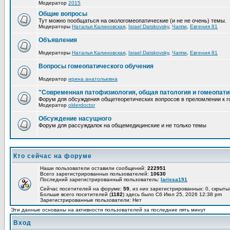
Модератор
2015
Общие вопросы
Тут можно пообщаться на окологомеопатические (и не не очень) темы.
Модераторы
Наталья Калиновская
,
Israel Datskovsky
,
Чаппи
,
Евгения 81
Объявления
Модераторы
Наталья Калиновская
,
Israel Datskovsky
,
Чаппи
,
Евгения 81
Вопросы гомеопатического обучения
Модератор
ирина анатольевна
"Современная патофизиология, общая патология и гомеопати
Форум для обсуждения общетеоретических вопросов в преломлении к г
Модератор
olderdoctor
Обсуждение насущного
Форум для рассуждалок на общемедицинские и не только темы
Кто сейчас на форуме
Наши пользователи оставили сообщений:
222951
Всего зарегистрированных пользователей:
10630
Последний зарегистрированный пользователь:
larissa191
Сейчас посетителей на форуме:
59
, из них зарегистрированных: 0, скрыты
Больше всего посетителей (
1182
) здесь было Сб Июл 25, 2026 12:38 pm
Зарегистрированные пользователи: Нет
Эти данные основаны на активности пользователей за последние пять минут
Вход