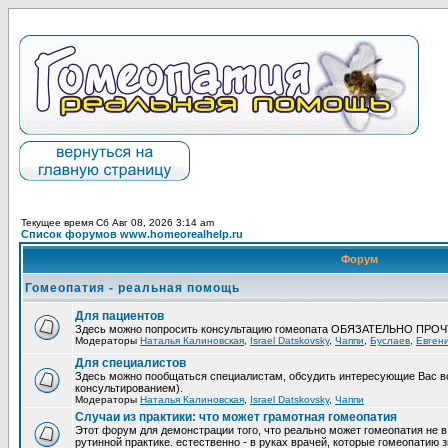
Текущее время Сб Авг 08, 2026 3:14 am
Список форумов www.homeorealhelp.ru
Форум
Гомеопатия - реальная помощь
Для пациентов
Здесь можно попросить консультацию гомеопата ОБЯЗАТЕЛЬНО ПРО
Модераторы
Наталья Калиновская
,
Israel Datskovsky
,
Чаппи
,
Буслаев
,
Евген
Для специалистов
Здесь можно пообщаться специалистам, обсудить интересующие Вас в
консультированием).
Модераторы
Наталья Калиновская
,
Israel Datskovsky
,
Чаппи
Случаи из практики: что может грамотная гомеопатия
Этот форум для демонстрации того, что реально может гомеопатия не в
рутинной практике. естественно - в руках врачей, которые гомеопатию з