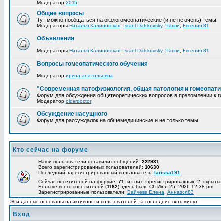
Модератор
2015
Общие вопросы
Тут можно пообщаться на окологомеопатические (и не не очень) темы.
Модераторы
Наталья Калиновская
,
Israel Datskovsky
,
Чаппи
,
Евгения 81
Объявления
Модераторы
Наталья Калиновская
,
Israel Datskovsky
,
Чаппи
,
Евгения 81
Вопросы гомеопатического обучения
Модератор
ирина анатольевна
"Современная патофизиология, общая патология и гомеопати
Форум для обсуждения общетеоретических вопросов в преломлении к г
Модератор
olderdoctor
Обсуждение насущного
Форум для рассуждалок на общемедицинские и не только темы
Кто сейчас на форуме
Наши пользователи оставили сообщений:
222931
Всего зарегистрированных пользователей:
10630
Последний зарегистрированный пользователь:
larissa191
Сейчас посетителей на форуме:
71
, из них зарегистрированных: 2, скрыты
Больше всего посетителей (
1182
) здесь было Сб Июл 25, 2026 12:38 pm
Зарегистрированные пользователи:
Байчева Елена
,
Анназол83
Эти данные основаны на активности пользователей за последние пять минут
Вход