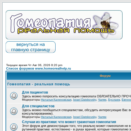
Текущее время Чт Авг 06, 2026 8:20 pm
Список форумов www.homeorealhelp.ru
Форум
Гомеопатия - реальная помощь
Для пациентов
Здесь можно попросить консультацию гомеопата ОБЯЗАТЕЛЬНО ПРО
Модераторы
Наталья Калиновская
,
Israel Datskovsky
,
Чаппи
,
Буслаев
,
Евген
Для специалистов
Здесь можно пообщаться специалистам, обсудить интересующие Вас в
консультированием).
Модераторы
Наталья Калиновская
,
Israel Datskovsky
,
Чаппи
Случаи из практики: что может грамотная гомеопатия
Этот форум для демонстрации того, что реально может гомеопатия не в
рутинной практике. естественно - в руках врачей, которые гомеопатию з