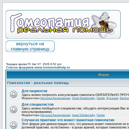
Текущее время Пт Авг 07, 2026 6:52 pm
Список форумов www.homeorealhelp.ru
Форум
Гомеопатия - реальная помощь
Для пациентов
Здесь можно попросить консультацию гомеопата ОБЯЗАТЕЛЬНО ПРО
Модераторы
Наталья Калиновская
,
Israel Datskovsky
,
Чаппи
,
Буслаев
,
Евген
Для специалистов
Здесь можно пообщаться специалистам, обсудить интересующие Вас в
консультированием).
Модераторы
Наталья Калиновская
,
Israel Datskovsky
,
Чаппи
Случаи из практики: что может грамотная гомеопатия
Этот форум для демонстрации того, что реально может гомеопатия не в
рутинной практике. естественно - в руках врачей, которые гомеопатию з