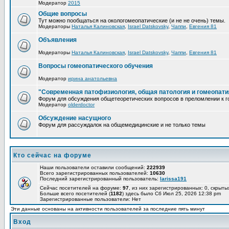
Модератор
2015
Общие вопросы
Тут можно пообщаться на окологомеопатические (и не не очень) темы.
Модераторы
Наталья Калиновская
,
Israel Datskovsky
,
Чаппи
,
Евгения 81
Объявления
Модераторы
Наталья Калиновская
,
Israel Datskovsky
,
Чаппи
,
Евгения 81
Вопросы гомеопатического обучения
Модератор
ирина анатольевна
"Современная патофизиология, общая патология и гомеопати
Форум для обсуждения общетеоретических вопросов в преломлении к г
Модератор
olderdoctor
Обсуждение насущного
Форум для рассуждалок на общемедицинские и не только темы
Кто сейчас на форуме
Наши пользователи оставили сообщений:
222939
Всего зарегистрированных пользователей:
10630
Последний зарегистрированный пользователь:
larissa191
Сейчас посетителей на форуме:
97
, из них зарегистрированных: 0, скрыты
Больше всего посетителей (
1182
) здесь было Сб Июл 25, 2026 12:38 pm
Зарегистрированные пользователи: Нет
Эти данные основаны на активности пользователей за последние пять минут
Вход