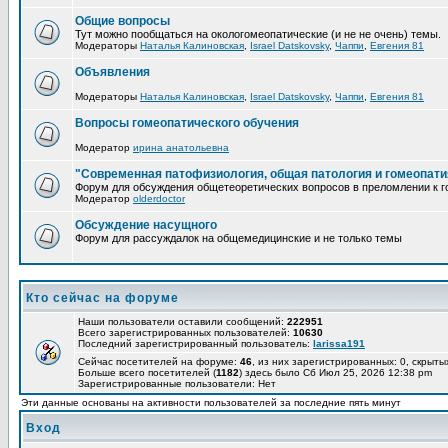
Общие вопросы
Тут можно пообщаться на окологомеопатические (и не не очень) темы.
Модераторы
Наталья Калиновская
,
Israel Datskovsky
,
Чаппи
,
Евгения 81
Объявления
Модераторы
Наталья Калиновская
,
Israel Datskovsky
,
Чаппи
,
Евгения 81
Вопросы гомеопатического обучения
Модератор
ирина анатольевна
"Современная патофизиология, общая патология и гомеопати
Форум для обсуждения общетеоретических вопросов в преломлении к г
Модератор
olderdoctor
Обсуждение насущного
Форум для рассуждалок на общемедицинские и не только темы
Кто сейчас на форуме
Наши пользователи оставили сообщений:
222951
Всего зарегистрированных пользователей:
10630
Последний зарегистрированный пользователь:
larissa191
Сейчас посетителей на форуме:
46
, из них зарегистрированных: 0, скрыты
Больше всего посетителей (
1182
) здесь было Сб Июл 25, 2026 12:38 pm
Зарегистрированные пользователи: Нет
Эти данные основаны на активности пользователей за последние пять минут
Вход