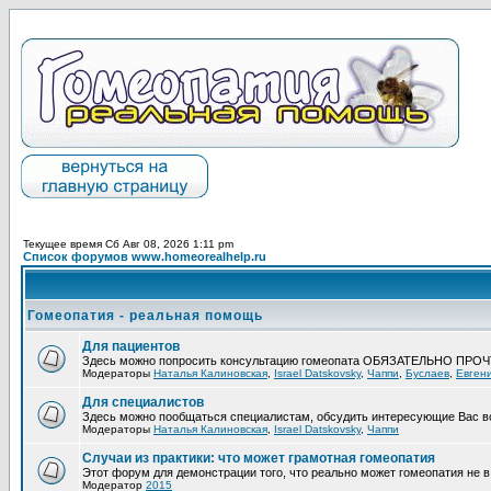
Текущее время Сб Авг 08, 2026 1:11 pm
Список форумов www.homeorealhelp.ru
Гомеопатия - реальная помощь
Для пациентов
Здесь можно попросить консультацию гомеопата ОБЯЗАТЕЛЬНО ПРО
Модераторы
Наталья Калиновская
,
Israel Datskovsky
,
Чаппи
,
Буслаев
,
Евген
Для специалистов
Здесь можно пообщаться специалистам, обсудить интересующие Вас в
Модераторы
Наталья Калиновская
,
Israel Datskovsky
,
Чаппи
Случаи из практики: что может грамотная гомеопатия
Этот форум для демонстрации того, что реально может гомеопатия не в 
Модератор
2015