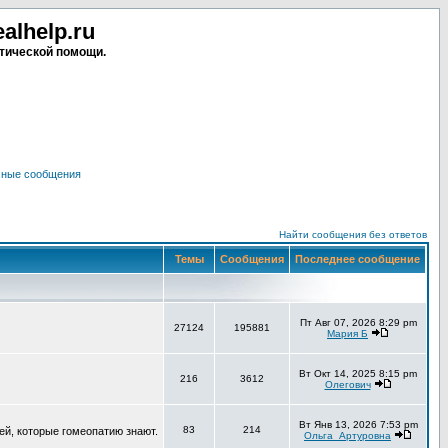
lhelp.ru
тической помощи.
чные сообщения
Найти сообщения без ответов
Темы
Сообщения
Последнее сообщение
Пт Авг 07, 2026 8:29 pm
27124
195881
Мария Б
Вт Окт 14, 2025 8:15 pm
216
3612
Олегович
Вт Янв 13, 2026 7:53 pm
83
214
ей, которые гомеопатию знают.
Ольга_Артуровна