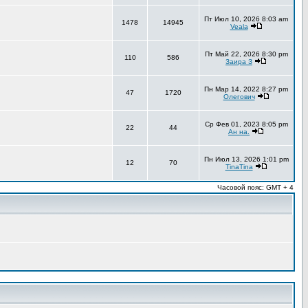
Пт Июл 10, 2026 8:03 am
1478
14945
Veala
Пт Май 22, 2026 8:30 pm
110
586
Заира З
Пн Мар 14, 2022 8:27 pm
47
1720
Олегович
Ср Фев 01, 2023 8:05 pm
22
44
Ан на.
Пн Июл 13, 2026 1:01 pm
12
70
TinaTina
Часовой пояс: GMT + 4