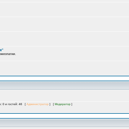
я"
омеопатии.
х: 0 и гостей: 46 [
Администратор
] [
Модератор
]