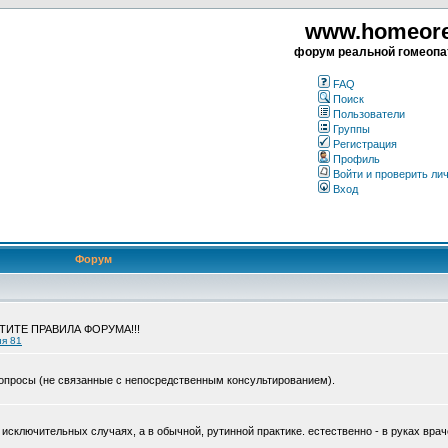
www.homeorea
форум реальной гомеопа
FAQ
Поиск
Пользователи
Группы
Регистрация
Профиль
Войти и проверить ли
Вход
Форум
ЧТИТЕ ПРАВИЛА ФОРУМА!!!
ия 81
опросы (не связанные с непосредственным консультированием).
исключительных случаях, а в обычной, рутинной практике. естественно - в руках врач