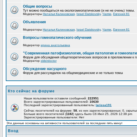
Общие вопросы
Тут можно пообщаться на окологомеопатические (и не не очень) темы.
Модераторы
Наталья Калиновская
,
Israel Datskovsky
,
Чаппи
,
Евгения 81
Объявления
Модераторы
Наталья Калиновская
,
Israel Datskovsky
,
Чаппи
,
Евгения 81
Вопросы гомеопатического обучения
Модератор
ирина анатольевна
"Современная патофизиология, общая патология и гомеопати
Форум для обсуждения общетеоретических вопросов в преломлении к г
Модератор
olderdoctor
Обсуждение насущного
Форум для рассуждалок на общемедицинские и не только темы
Кто сейчас на форуме
Наши пользователи оставили сообщений:
222951
Всего зарегистрированных пользователей:
10630
Последний зарегистрированный пользователь:
larissa191
Сейчас посетителей на форуме:
58
, из них зарегистрированных: 0, скрыты
Больше всего посетителей (
1182
) здесь было Сб Июл 25, 2026 12:38 pm
Зарегистрированные пользователи: Нет
Эти данные основаны на активности пользователей за последние пять минут
Вход