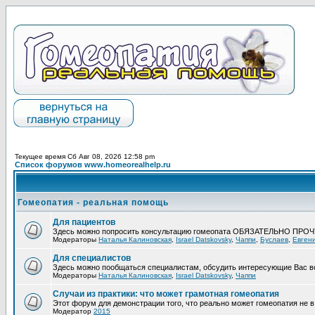
Текущее время Сб Авг 08, 2026 12:58 pm
Список форумов www.homeorealhelp.ru
Гомеопатия - реальная помощь
Для пациентов
Здесь можно попросить консультацию гомеопата ОБЯЗАТЕЛЬНО ПРО
Модераторы
Наталья Калиновская
,
Israel Datskovsky
,
Чаппи
,
Буслаев
,
Евген
Для специалистов
Здесь можно пообщаться специалистам, обсудить интересующие Вас в
Модераторы
Наталья Калиновская
,
Israel Datskovsky
,
Чаппи
Случаи из практики: что может грамотная гомеопатия
Этот форум для демонстрации того, что реально может гомеопатия не в 
Модератор
2015