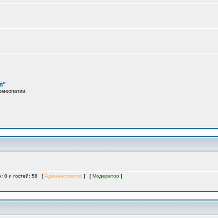
я"
омеопатии.
х: 0 и гостей: 58 [
Администратор
] [
Модератор
]