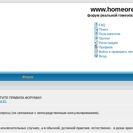
www.homeorea
форум реальной гомеопа
FAQ
Поиск
Пользователи
Группы
Регистрация
Профиль
Войти и проверить ли
Вход
Форум
ЧТИТЕ ПРАВИЛА ФОРУМА!!!
ия 81
опросы (не связанные с непосредственным консультированием).
исключительных случаях, а в обычной, рутинной практике. естественно - в руках врач