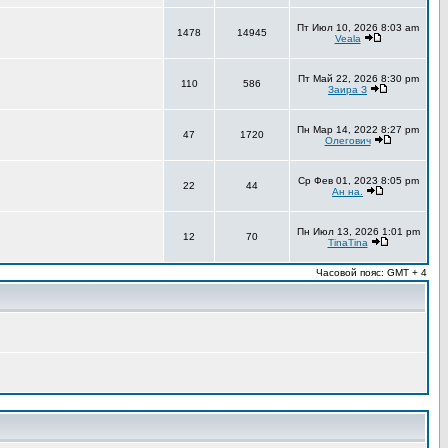
Пт Июл 10, 2026 8:03 am
1478
14945
Veala
Пт Май 22, 2026 8:30 pm
110
586
Заира З
Пн Мар 14, 2022 8:27 pm
47
1720
Олегович
Ср Фев 01, 2023 8:05 pm
22
44
Ан на.
Пн Июл 13, 2026 1:01 pm
12
70
TinaTina
Часовой пояс: GMT + 4