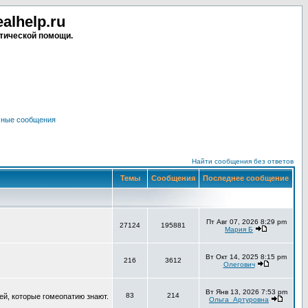
lhelp.ru
тической помощи.
чные сообщения
Найти сообщения без ответов
Темы
Сообщения
Последнее сообщение
Пт Авг 07, 2026 8:29 pm
27124
195881
Мария Б
Вт Окт 14, 2025 8:15 pm
216
3612
Олегович
Вт Янв 13, 2026 7:53 pm
83
214
ей, которые гомеопатию знают.
Ольга_Артуровна