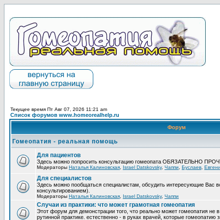
Текущее время Пт Авг 07, 2026 11:21 am
Список форумов www.homeorealhelp.ru
Форум
Гомеопатия - реальная помощь
Для пациентов
Здесь можно попросить консультацию гомеопата ОБЯЗАТЕЛЬНО ПРО
Модераторы
Наталья Калиновская
,
Israel Datskovsky
,
Чаппи
,
Буслаев
,
Евген
Для специалистов
Здесь можно пообщаться специалистам, обсудить интересующие Вас в
консультированием).
Модераторы
Наталья Калиновская
,
Israel Datskovsky
,
Чаппи
Случаи из практики: что может грамотная гомеопатия
Этот форум для демонстрации того, что реально может гомеопатия не в
рутинной практике. естественно - в руках врачей, которые гомеопатию з