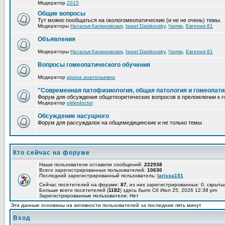
Модератор
2015
Общие вопросы
Тут можно пообщаться на окологомеопатические (и не не очень) темы.
Модераторы
Наталья Калиновская
,
Israel Datskovsky
,
Чаппи
,
Евгения 81
Объявления
Модераторы
Наталья Калиновская
,
Israel Datskovsky
,
Чаппи
,
Евгения 81
Вопросы гомеопатического обучения
Модератор
ирина анатольевна
"Современная патофизиология, общая патология и гомеопати
Форум для обсуждения общетеоретических вопросов в преломлении к г
Модератор
olderdoctor
Обсуждение насущного
Форум для рассуждалок на общемедицинские и не только темы
Кто сейчас на форуме
Наши пользователи оставили сообщений:
222938
Всего зарегистрированных пользователей:
10630
Последний зарегистрированный пользователь:
larissa191
Сейчас посетителей на форуме:
87
, из них зарегистрированных: 0, скрыты
Больше всего посетителей (
1182
) здесь было Сб Июл 25, 2026 12:38 pm
Зарегистрированные пользователи: Нет
Эти данные основаны на активности пользователей за последние пять минут
Вход