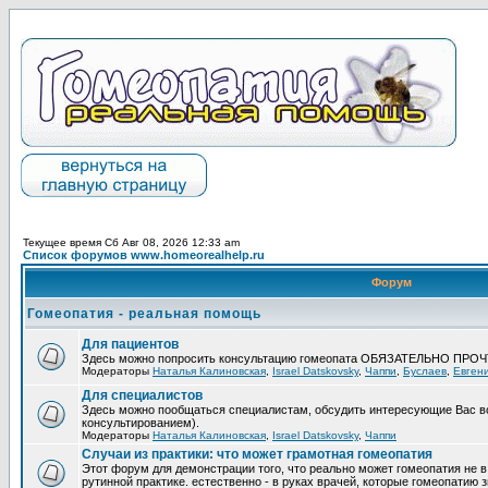
Текущее время Сб Авг 08, 2026 12:33 am
Список форумов www.homeorealhelp.ru
Форум
Гомеопатия - реальная помощь
Для пациентов
Здесь можно попросить консультацию гомеопата ОБЯЗАТЕЛЬНО ПРО
Модераторы
Наталья Калиновская
,
Israel Datskovsky
,
Чаппи
,
Буслаев
,
Евген
Для специалистов
Здесь можно пообщаться специалистам, обсудить интересующие Вас в
консультированием).
Модераторы
Наталья Калиновская
,
Israel Datskovsky
,
Чаппи
Случаи из практики: что может грамотная гомеопатия
Этот форум для демонстрации того, что реально может гомеопатия не в
рутинной практике. естественно - в руках врачей, которые гомеопатию з