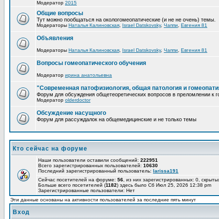
Модератор
2015
Общие вопросы
Тут можно пообщаться на окологомеопатические (и не не очень) темы.
Модераторы
Наталья Калиновская
,
Israel Datskovsky
,
Чаппи
,
Евгения 81
Объявления
Модераторы
Наталья Калиновская
,
Israel Datskovsky
,
Чаппи
,
Евгения 81
Вопросы гомеопатического обучения
Модератор
ирина анатольевна
"Современная патофизиология, общая патология и гомеопати
Форум для обсуждения общетеоретических вопросов в преломлении к г
Модератор
olderdoctor
Обсуждение насущного
Форум для рассуждалок на общемедицинские и не только темы
Кто сейчас на форуме
Наши пользователи оставили сообщений:
222951
Всего зарегистрированных пользователей:
10630
Последний зарегистрированный пользователь:
larissa191
Сейчас посетителей на форуме:
56
, из них зарегистрированных: 0, скрыты
Больше всего посетителей (
1182
) здесь было Сб Июл 25, 2026 12:38 pm
Зарегистрированные пользователи: Нет
Эти данные основаны на активности пользователей за последние пять минут
Вход