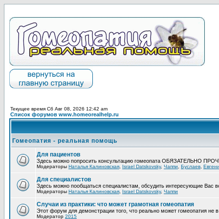
Текущее время Сб Авг 08, 2026 12:42 am
Список форумов www.homeorealhelp.ru
Гомеопатия - реальная помощь
Для пациентов
Здесь можно попросить консультацию гомеопата ОБЯЗАТЕЛЬНО ПРО
Модераторы
Наталья Калиновская
,
Israel Datskovsky
,
Чаппи
,
Буслаев
,
Евген
Для специалистов
Здесь можно пообщаться специалистам, обсудить интересующие Вас в
Модераторы
Наталья Калиновская
,
Israel Datskovsky
,
Чаппи
Случаи из практики: что может грамотная гомеопатия
Этот форум для демонстрации того, что реально может гомеопатия не в 
Модератор
2015