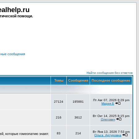
lhelp.ru
тической помощи.
чные сообщения
Найти сообщения без ответов
Темы
Сообщения
Последнее сообщение
Пт Авг 07, 2026 8:29 pm
27124
195881
Мария Б
Вт Окт 14, 2025 8:15 pm
216
3612
Олегович
Вт Янв 13, 2026 7:53 pm
83
214
ей, которые гомеопатию знают.
Ольга_Артуровна