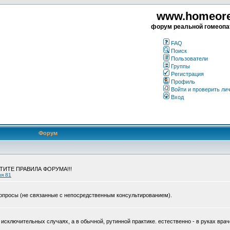
www.homeorea
форум реальной гомеопа
FAQ
Поиск
Пользователи
Группы
Регистрация
Профиль
Войти и проверить ли
Вход
Форум
ЧТИТЕ ПРАВИЛА ФОРУМА!!!
ия 81
опросы (не связанные с непосредственным консультированием).
исключительных случаях, а в обычной, рутинной практике. естественно - в руках врач