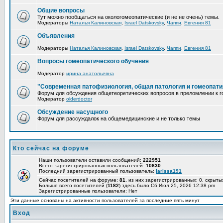
Общие вопросы
Тут можно пообщаться на окологомеопатические (и не не очень) темы.
Модераторы
Наталья Калиновская
,
Israel Datskovsky
,
Чаппи
,
Евгения 81
Объявления
Модераторы
Наталья Калиновская
,
Israel Datskovsky
,
Чаппи
,
Евгения 81
Вопросы гомеопатического обучения
Модератор
ирина анатольевна
"Современная патофизиология, общая патология и гомеопати
Форум для обсуждения общетеоретических вопросов в преломлении к г
Модератор
olderdoctor
Обсуждение насущного
Форум для рассуждалок на общемедицинские и не только темы
Кто сейчас на форуме
Наши пользователи оставили сообщений:
222951
Всего зарегистрированных пользователей:
10630
Последний зарегистрированный пользователь:
larissa191
Сейчас посетителей на форуме:
81
, из них зарегистрированных: 0, скрыты
Больше всего посетителей (
1182
) здесь было Сб Июл 25, 2026 12:38 pm
Зарегистрированные пользователи: Нет
Эти данные основаны на активности пользователей за последние пять минут
Вход