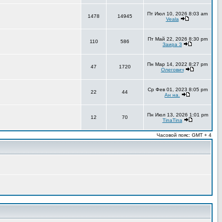
Пт Июл 10, 2026 8:03 am
1478
14945
Veala
Пт Май 22, 2026 8:30 pm
110
586
Заира З
Пн Мар 14, 2022 8:27 pm
47
1720
Олегович
Ср Фев 01, 2023 8:05 pm
22
44
Ан на.
Пн Июл 13, 2026 1:01 pm
12
70
TinaTina
Часовой пояс: GMT + 4