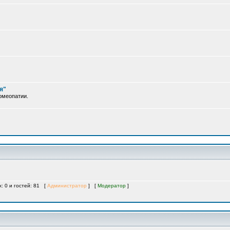
я"
омеопатии.
х: 0 и гостей: 81 [
Администратор
] [
Модератор
]