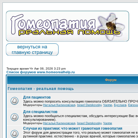
Текущее время Чт Авг 06, 2026 3:23 pm
Список форумов www.homeorealhelp.ru
Форум
Гомеопатия - реальная помощь
Для пациентов
Здесь можно попросить консультацию гомеопата ОБЯЗАТЕЛЬНО ПРО
Модераторы
Наталья Калиновская
,
Israel Datskovsky
,
Чаппи
,
Буслаев
,
Евген
Для специалистов
Здесь можно пообщаться специалистам, обсудить интересующие Вас в
консультированием).
Модераторы
Наталья Калиновская
,
Israel Datskovsky
,
Чаппи
Случаи из практики: что может грамотная гомеопатия
Этот форум для демонстрации того, что реально может гомеопатия не в
рутинной практике. естественно - в руках врачей, которые гомеопатию з