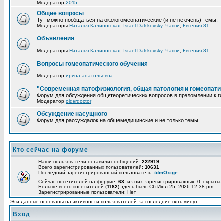
Модератор
2015
Общие вопросы
Тут можно пообщаться на окологомеопатические (и не не очень) темы.
Модераторы
Наталья Калиновская
,
Israel Datskovsky
,
Чаппи
,
Евгения 81
Объявления
Модераторы
Наталья Калиновская
,
Israel Datskovsky
,
Чаппи
,
Евгения 81
Вопросы гомеопатического обучения
Модератор
ирина анатольевна
"Современная патофизиология, общая патология и гомеопати
Форум для обсуждения общетеоретических вопросов в преломлении к г
Модератор
olderdoctor
Обсуждение насущного
Форум для рассуждалок на общемедицинские и не только темы
Кто сейчас на форуме
Наши пользователи оставили сообщений:
222919
Всего зарегистрированных пользователей:
10631
Последний зарегистрированный пользователь:
tdmOxige
Сейчас посетителей на форуме:
63
, из них зарегистрированных: 0, скрыты
Больше всего посетителей (
1182
) здесь было Сб Июл 25, 2026 12:38 pm
Зарегистрированные пользователи: Нет
Эти данные основаны на активности пользователей за последние пять минут
Вход