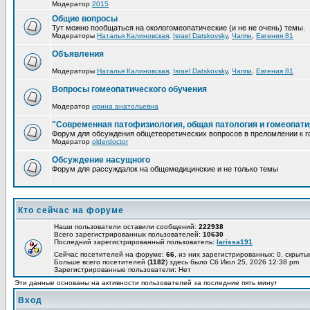
Модератор
2015
Общие вопросы
Тут можно пообщаться на окологомеопатические (и не не очень) темы.
Модераторы
Наталья Калиновская
,
Israel Datskovsky
,
Чаппи
,
Евгения 81
Объявления
Модераторы
Наталья Калиновская
,
Israel Datskovsky
,
Чаппи
,
Евгения 81
Вопросы гомеопатического обучения
Модератор
ирина анатольевна
"Современная патофизиология, общая патология и гомеопати
Форум для обсуждения общетеоретических вопросов в преломлении к г
Модератор
olderdoctor
Обсуждение насущного
Форум для рассуждалок на общемедицинские и не только темы
Кто сейчас на форуме
Наши пользователи оставили сообщений:
222938
Всего зарегистрированных пользователей:
10630
Последний зарегистрированный пользователь:
larissa191
Сейчас посетителей на форуме:
66
, из них зарегистрированных: 0, скрыты
Больше всего посетителей (
1182
) здесь было Сб Июл 25, 2026 12:38 pm
Зарегистрированные пользователи: Нет
Эти данные основаны на активности пользователей за последние пять минут
Вход