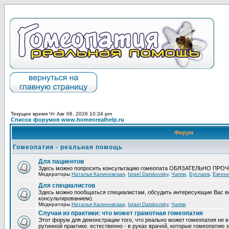
Текущее время Чт Авг 06, 2026 10:34 pm
Список форумов www.homeorealhelp.ru
Форум
Гомеопатия - реальная помощь
Для пациентов
Здесь можно попросить консультацию гомеопата ОБЯЗАТЕЛЬНО ПРО
Модераторы
Наталья Калиновская
,
Israel Datskovsky
,
Чаппи
,
Буслаев
,
Евген
Для специалистов
Здесь можно пообщаться специалистам, обсудить интересующие Вас в
консультированием).
Модераторы
Наталья Калиновская
,
Israel Datskovsky
,
Чаппи
Случаи из практики: что может грамотная гомеопатия
Этот форум для демонстрации того, что реально может гомеопатия не в
рутинной практике. естественно - в руках врачей, которые гомеопатию з