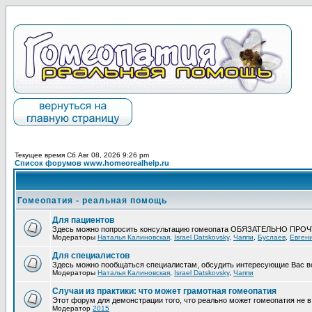
Текущее время Сб Авг 08, 2026 9:26 pm
Список форумов www.homeorealhelp.ru
Гомеопатия - реальная помощь
Для пациентов
Здесь можно попросить консультацию гомеопата ОБЯЗАТЕЛЬНО ПРО
Модераторы
Наталья Калиновская
,
Israel Datskovsky
,
Чаппи
,
Буслаев
,
Евген
Для специалистов
Здесь можно пообщаться специалистам, обсудить интересующие Вас в
Модераторы
Наталья Калиновская
,
Israel Datskovsky
,
Чаппи
Случаи из практики: что может грамотная гомеопатия
Этот форум для демонстрации того, что реально может гомеопатия не в 
Модератор
2015