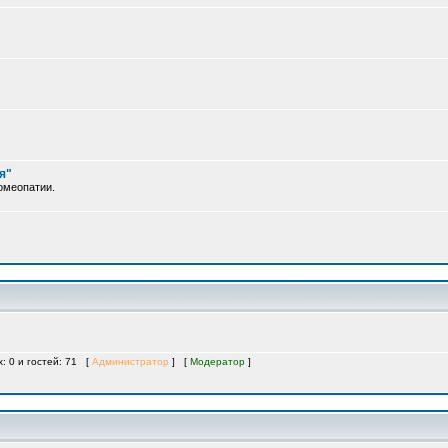
я"
омеопатии.
х: 0 и гостей: 71 [
Администратор
] [
Модератор
]