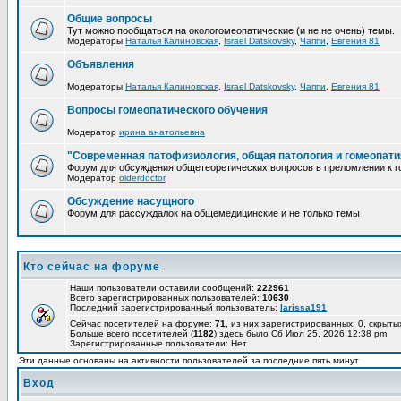
Общие вопросы
Тут можно пообщаться на окологомеопатические (и не не очень) темы.
Модераторы
Наталья Калиновская
,
Israel Datskovsky
,
Чаппи
,
Евгения 81
Объявления
Модераторы
Наталья Калиновская
,
Israel Datskovsky
,
Чаппи
,
Евгения 81
Вопросы гомеопатического обучения
Модератор
ирина анатольевна
"Современная патофизиология, общая патология и гомеопати
Форум для обсуждения общетеоретических вопросов в преломлении к г
Модератор
olderdoctor
Обсуждение насущного
Форум для рассуждалок на общемедицинские и не только темы
Кто сейчас на форуме
Наши пользователи оставили сообщений:
222961
Всего зарегистрированных пользователей:
10630
Последний зарегистрированный пользователь:
larissa191
Сейчас посетителей на форуме:
71
, из них зарегистрированных: 0, скрыты
Больше всего посетителей (
1182
) здесь было Сб Июл 25, 2026 12:38 pm
Зарегистрированные пользователи: Нет
Эти данные основаны на активности пользователей за последние пять минут
Вход