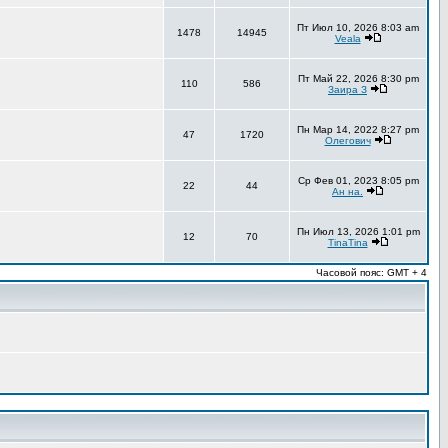
Пт Июл 10, 2026 8:03 am
1478
14945
Veala
Пт Май 22, 2026 8:30 pm
110
586
Заира З
Пн Мар 14, 2022 8:27 pm
47
1720
Олегович
Ср Фев 01, 2023 8:05 pm
22
44
Ан на.
Пн Июл 13, 2026 1:01 pm
12
70
TinaTina
Часовой пояс: GMT + 4