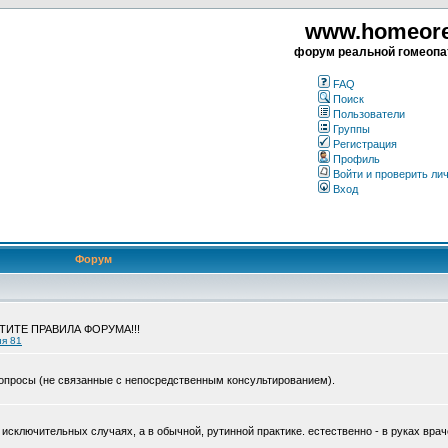
www.homeorea
форум реальной гомеопа
FAQ
Поиск
Пользователи
Группы
Регистрация
Профиль
Войти и проверить ли
Вход
Форум
ЧТИТЕ ПРАВИЛА ФОРУМА!!!
ия 81
опросы (не связанные с непосредственным консультированием).
исключительных случаях, а в обычной, рутинной практике. естественно - в руках врач