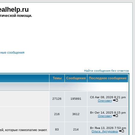
lhelp.ru
тической помощи.
чные сообщения
Найти сообщения без ответов
Темы
Сообщения
Последнее сообщение
Сб Авг 08, 2026 8:21 pm
27126
195891
Олегович
Вт Окт 14, 2025 8:15 pm
216
3612
Олегович
Вт Янв 13, 2026 7:53 pm
83
214
ей, которые гомеопатию знают.
Ольга_Артуровна